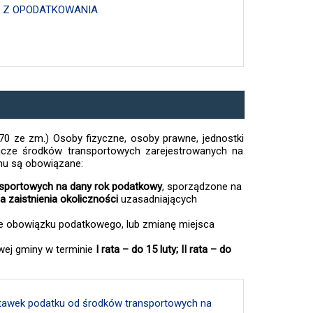
H Z OPODATKOWANIA
. 70 ze zm.) Osoby fizyczne, osoby prawne, jednostki
dacze środków transportowych zarejestrowanych na
emu są obowiązane:
nsportowych na dany rok podatkowy
, sporządzone na
ia zaistnienia okoliczności
uzasadniających
ie obowiązku podatkowego, lub zmianę miejsca
wej gminy w terminie
I rata – do 15 luty; II rata – do
stawek podatku od środków transportowych na