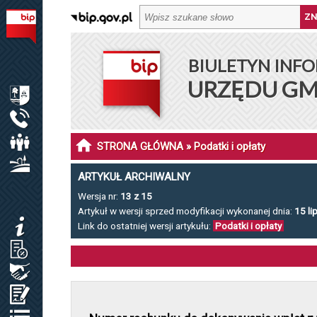
BIULETYN INFORMACJI PUBLICZNEJ URZĘDU GMINY DŁ
BIULETYN INFO
MENU PODMIOTOWE
URZĘDU GM
INFORMACJE O GMINIE DŁUGOSIODŁO
URZĄD GMINY
RADA GMINY
STRONA GŁÓWNA
» Podatki i opłaty
SOŁECTWA I SOŁTYSI
ARTYKUŁ ARCHIWALNY
Wersja nr:
13 z 15
MENU PRZEDMIOTOWE
Artykuł w wersji sprzed modyfikacji wykonanej dnia:
15 li
KOMUNIKATY
Link do ostatniej wersji artykułu:
Podatki i opłaty
JAK ZAŁATWIĆ SPRAWĘ / KARTY USŁUG
ZAMÓWIENIA PUBLICZNE / PLAN POSTĘP.
OŚWIADCZENIA MAJĄTKOWE
REJESTRY