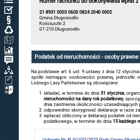
Numer rachunku do dokonywania wpłat z t
WYBORY
21 8931 0003 0600 0824 2040 0002
Gmina Długosiodło
PRAWO LOKALNE
Kościuszki 2
07-210 Długosiodło
ODPADY KOMUNALNE, WODA I ŚCIEKI
ZAGOSPODAROWANIE PRZESTRZENNE
SPRAWOZDANIA / KONTROLA ZARZĄDCZA
Podatek od nieruchomości - osoby prawne
PETYCJE
ORGANIZACJE LOKALNE
Na podstawie art. 6 ust. 9 ustawy z dnia 12 stycznia
spółki niemające osobowości prawnej, jednostki 
WNIOSEK O UDOSTĘPNIENIE INF. PUBL.
Leśnego Lasy Państwowe są obowiązane:
CYBERBEZPIECZEŃSTWO
składać, w terminie do dnia
31 stycznia
, organ
nieruchomości na dany rok podatkowy
, sporz
dnia zaistnienia okoliczności uzasadniających
odpowiednio skorygować deklaracje w razie za
wpłacać obliczony w deklaracji podatek od ni
podatkowego, w terminie do dnia
15 każdego m
Uchwała Nr XLIV/532/2023 Rady Gminy Długosio