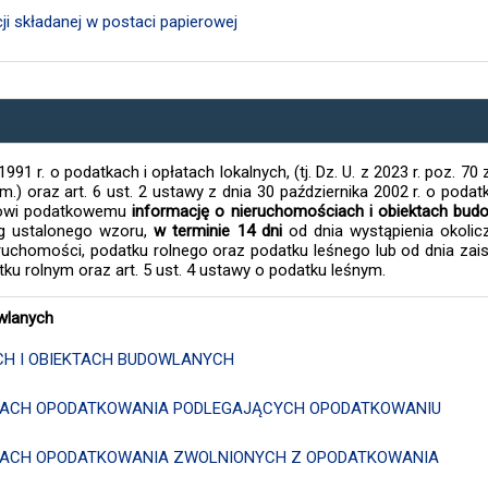
i składanej w postaci papierowej
991 r. o podatkach i opłatach lokalnych, (tj. Dz. U. z 2023 r. poz. 70 
 zm.) oraz art. 6 ust. 2 ustawy z dnia 30 października 2002 r. o podat
anowi podatkowemu
informację o nieruchomościach i obiektach budo
g ustalonego wzoru,
w terminie 14 dni
od dnia wystąpienia okolic
chomości, podatku rolnego oraz podatku leśnego lub od dnia zais
tku rolnym oraz art. 5 ust. 4 ustawy o podatku leśnym.
wlanych
CH I OBIEKTACH BUDOWLANYCH
IOTACH OPODATKOWANIA PODLEGAJĄCYCH OPODATKOWANIU
IOTACH OPODATKOWANIA ZWOLNIONYCH Z OPODATKOWANIA