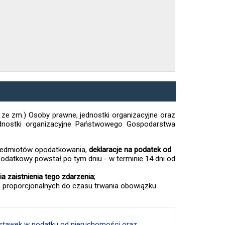
70 ze zm.) Osoby prawne, jednostki organizacyjne oraz
jednostki organizacyjne Państwowego Gospodarstwa
rzedmiotów opodatkowania,
deklaracje na podatek od
odatkowy powstał po tym dniu - w terminie 14 dni od
ia zaistnienia tego zdarzenia
;
h proporcjonalnych do czasu trwania obowiązku
 stawek w podatku od nieruchomości oraz