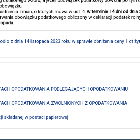
 ustalonego wzoru, a jeżeli obowiązek podatkowy powstał po tym dni
 obowiązku;
istnienia zmian, o których mowa w ust. 4,
w terminie 14 dni od dnia 
rwania obowiązku podatkowego obliczony w deklaracji podatek roln
stopada
.
ło z dnia 14 listopada 2023 roku w sprawie obniżenia ceny 1 dt ży
IOTACH OPODATKOWANIA PODLEGAJĄCYCH OPODATKOWANIU
IOTACH OPODATKOWANIA ZWOLNIONYCH Z OPODATKOWANIA
i składanej w postaci papierowej