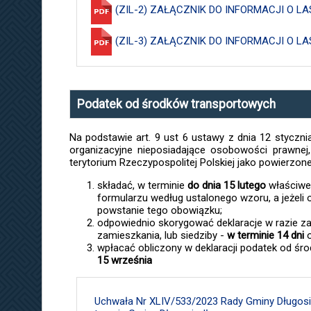
(ZIL-2) ZAŁĄCZNIK DO INFORMACJI O
(ZIL-3) ZAŁĄCZNIK DO INFORMACJI O 
Podatek od środków transportowych
Na podstawie art. 9 ust 6 ustawy z dnia 12 stycznia
organizacyjne nieposiadające osobowości prawnej
terytorium Rzeczypospolitej Polskiej jako powierzo
składać, w terminie
do dnia 15 lutego
właściwe
formularzu według ustalonego wzoru, a jeżeli
powstanie tego obowiązku;
odpowiednio skorygować deklaracje w razie za
zamieszkania, lub siedziby -
w terminie 14 dni
o
wpłacać obliczony w deklaracji podatek od śr
15 września
Uchwała Nr XLIV/533/2023 Rady Gminy Długosio