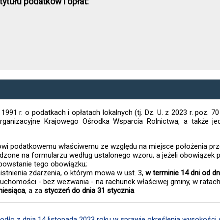
ytułu podatków i opłat:
 1991 r. o podatkach i opłatach lokalnych (tj. Dz. U. z 2023 r. poz. 
organizacyjne Krajowego Ośrodka Wsparcia Rolnictwa, a także 
owi podatkowemu właściwemu ze względu na miejsce położenia p
ądzone na formularzu według ustalonego wzoru, a jeżeli obowiązek p
 powstanie tego obowiązku;
istnienia zdarzenia, o którym mowa w ust. 3,
w terminie 14 dni od dn
eruchomości - bez wezwania - na rachunek właściwej gminy, w ratac
iesiąca
, a za
styczeń do dnia 31 stycznia
.
dło z dnia 14 listopada 2023 roku w sprawie określenia wysokości