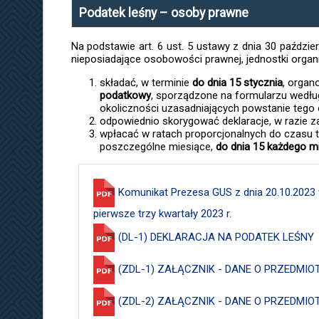
Podatek leśny – osoby prawne
Na podstawie art. 6 ust. 5 ustawy z dnia 30 paździer
nieposiadające osobowości prawnej, jednostki orga
składać, w terminie
do dnia 15 stycznia
, organ
podatkowy
, sporządzone na formularzu według
okoliczności uzasadniających powstanie tego
odpowiednio skorygować deklaracje, w razie zai
wpłacać w ratach proporcjonalnych do czasu t
poszczególne miesiące,
do dnia 15 każdego m
Komunikat Prezesa GUS z dnia 20.10.2023
pierwsze trzy kwartały 2023 r.
(DL-1) DEKLARACJA NA PODATEK LEŚNY
(ZDL-1) ZAŁĄCZNIK - DANE O PRZEDM
(ZDL-2) ZAŁĄCZNIK - DANE O PRZEDM