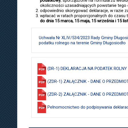
podatkowy
, sporządzone na formularzu według
okoliczności uzasadniających powstanie tego
odpowiednio skorygować deklaracje, w razie za
wpłacać w ratach proporcjonalnych do czasu t
do dnia 15 marca, 15 maja, 15 września i 15 li
Uchwała Nr XLIV/534/2023 Rady Gminy Długosiod
podatku rolnego na terenie Gminy Długosiodło
(DR-1) DEKLARACJA NA PODATEK ROLNY
(ZDR-1) ZAŁĄCZNIK - DANE O PRZEDM
(ZDR-2) ZAŁĄCZNIK - DANE O PRZEDM
Pełnomocnictwo do podpisywania deklaracj