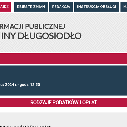
REJESTR ZMIAN
REDAKCJA
INSTRUKCJA OBSŁUGI
M
UGOSIODŁO
RMACJI PUBLICZNEJ
INY DŁUGOSIODŁO
pca 2024 r. - godz. 12:50
RODZAJE PODATKÓW I OPŁAT