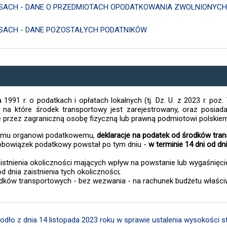
 LASACH - DANE O PRZEDMIOTACH OPODATKOWANIA ZWOLNIONYC
LASACH - DANE POZOSTAŁYCH PODATNIKÓW
 1991 r. o podatkach i opłatach lokalnych (tj. Dz. U. z 2023 r. poz
, na które środek transportowy jest zarejestrowany, oraz posia
ne przez zagraniczną osobę fizyczną lub prawną podmiotowi polski
mu organowi podatkowemu,
deklaracje na podatek od środków tra
 obowiązek podatkowy powstał po tym dniu -
w terminie 14 dni od dn
istnienia okoliczności mających wpływ na powstanie lub wygaśnięc
d dnia zaistnienia tych okoliczności;
odków transportowych - bez wezwania - na rachunek budżetu właści
dło z dnia 14 listopada 2023 roku w sprawie ustalenia wysokości 