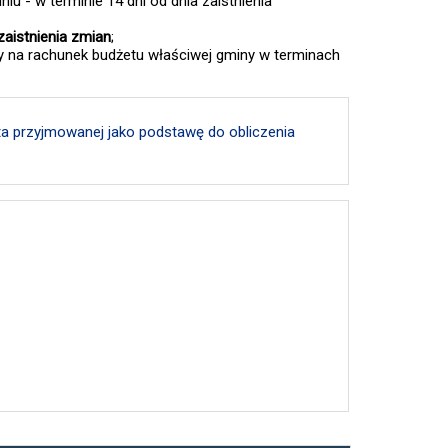
u - w terminie 14 dni od dnia zaistnienia
zaistnienia zmian
;
y na rachunek budżetu właściwej gminy w terminach
ta przyjmowanej jako podstawę do obliczenia