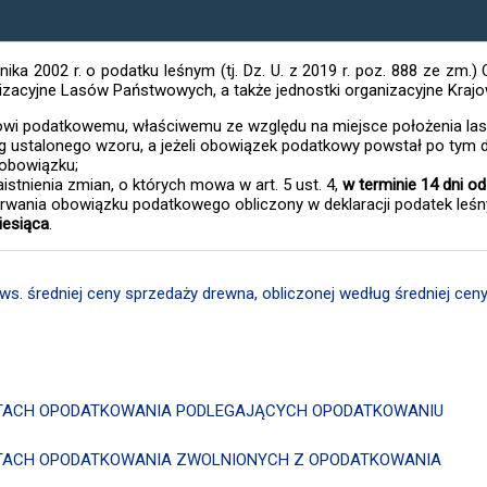
nika 2002 r. o podatku leśnym (tj. Dz. U. z 2019 r. poz. 888 ze zm.)
nizacyjne Lasów Państwowych, a także jednostki organizacyjne Kra
owi podatkowemu, właściwemu ze względu na miejsce położenia la
 ustalonego wzoru, a jeżeli obowiązek podatkowy powstał po tym dni
 obowiązku;
stnienia zmian, o których mowa w art. 5 ust. 4,
w terminie 14 dni od
rwania obowiązku podatkowego obliczony w deklaracji podatek leśn
iesiąca
.
 ws. średniej ceny sprzedaży drewna, obliczonej według średniej
IOTACH OPODATKOWANIA PODLEGAJĄCYCH OPODATKOWANIU
IOTACH OPODATKOWANIA ZWOLNIONYCH Z OPODATKOWANIA