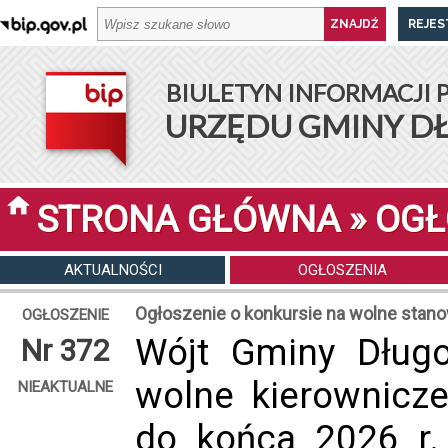
REJES
BIULETYN INFORMACJI 
URZĘDU GMINY D
STRONA GŁÓWNA
»
OGŁ
AKTUALNOŚCI
OGŁOSZENIA
Ogłoszenie o konkursie na wolne stan
OGŁOSZENIE
Wójt Gminy Długo
Nr 372
wolne kierownicze
NIEAKTUALNE
do końca 2026 r