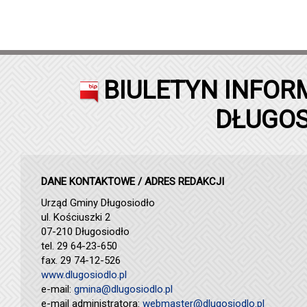
BIULETYN INFOR
DŁUGOS
DANE KONTAKTOWE / ADRES REDAKCJI
Urząd Gminy Długosiodło
ul. Kościuszki 2
07-210 Długosiodło
tel. 29 64-23-650
fax. 29 74-12-526
www.dlugosiodlo.pl
e-mail:
gmina@dlugosiodlo.pl
e-mail administratora:
webmaster@dlugosiodlo.pl