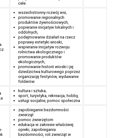
cele.
wszechstronny rozwój wsi,
promowanie regionalnych
produktów żywnościowych,
popieranie inicjatyw lokalnych i
oddolnych,
podejmowanie działań na rzecz
poprawy estetyki wioski,
a
wspieranie inicjatyw rozwoju
cz
rolnictwa ekologicznego i
promowanie produktów
ekologicznych,
promowanie historii wioski i jej
dziedzictwa kulturowego poprzez
organizację festynów, wydawanie
folderów.
kultura i sztuka;
a
sport, turystyka, rekreacja, hobby,
ka
usługi socjalne, pomoc społeczna
zapobieganie bezdomności
zwierząt
pomoc zwierzętom
edukacja w zakresie właściwej
n-
opieki, zapobiegania
ak
bezdomności, roli zwierząt w