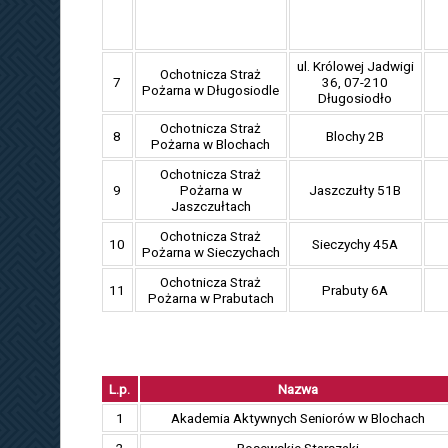
ul. Królowej Jadwigi
Ochotnicza Straż
7
36, 07-210
Pożarna w Długosiodle
Długosiodło
Ochotnicza Straż
8
Blochy 2B
Pożarna w Blochach
Ochotnicza Straż
9
Pożarna w
Jaszczułty 51B
Jaszczułtach
Ochotnicza Straż
10
Sieczychy 45A
Pożarna w Sieczychach
Ochotnicza Straż
11
Prabuty 6A
Pożarna w Prabutach
L.p.
Nazwa
1
Akademia Aktywnych Seniorów w Blochach