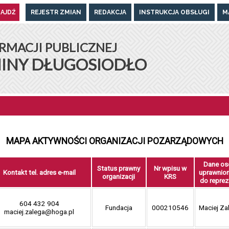
REJESTR ZMIAN
REDAKCJA
INSTRUKCJA OBSŁUGI
M
UGOSIODŁO
RMACJI PUBLICZNEJ
INY DŁUGOSIODŁO
MAPA AKTYWNOŚCI ORGANIZACJI POZARZĄDOWYCH
Dane os
Status prawny
Nr wpisu w
Kontakt tel. adres e-mail
uprawnio
organizacji
KRS
do reprez
604 432 904
Fundacja
000210546
Maciej Za
maciej.zalega@hoga.pl