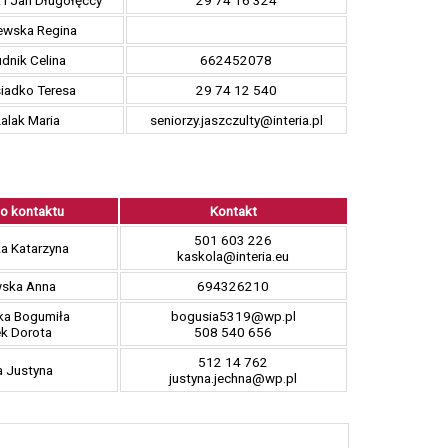
 i Jan Długołęccy
29 74 16 324
ewska Regina
dnik Celina
662452078
iadko Teresa
29 74 12 540
alak Maria
seniorzy.jaszczulty@interia.pl
o kontaktu
Kontakt
501 603 226
ka Katarzyna
kaskola@interia.eu
ska Anna
694326210
ka Bogumiła
bogusia5319@wp.pl
ek Dorota
508 540 656
512 14 762
 Justyna
justyna.jechna@wp.pl