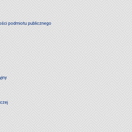
ości podmiotu publicznego
yjny
czej