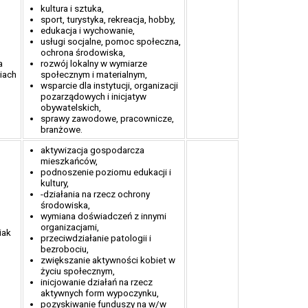
kultura i sztuka,
sport, turystyka, rekreacja, hobby,
edukacja i wychowanie,
usługi socjalne, pomoc społeczna,
ochrona środowiska,
a
rozwój lokalny w wymiarze
iach
społecznym i materialnym,
wsparcie dla instytucji, organizacji
pozarządowych i inicjatyw
obywatelskich,
sprawy zawodowe, pracownicze,
branżowe.
aktywizacja gospodarcza
mieszkańców,
podnoszenie poziomu edukacji i
kultury,
-działania na rzecz ochrony
środowiska,
wymiana doświadczeń z innymi
organizacjami,
iak
przeciwdziałanie patologii i
bezrobociu,
zwiększanie aktywności kobiet w
życiu społecznym,
inicjowanie działań na rzecz
aktywnych form wypoczynku,
pozyskiwanie funduszy na w/w