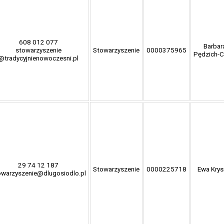
608 012 077
Barbar
stowarzyszenie
Stowarzyszenie
0000375965
Pędzich-C
@tradycyjnienowoczesni.pl
29 74 12 187
Stowarzyszenie
0000225718
Ewa Krys
owarzyszenie@dlugosiodlo.pl