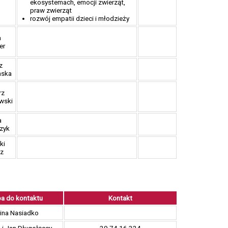
ekosystemach, emocji zwierząt,
praw zwierząt
rozwój empatii dzieci i młodzieży
a
er
z
aska
rz
wski
a
zyk
ki
z
a do kontaktu
Kontakt
ina Nasiadko