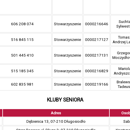
Sucht
606 208 074
Stowarzyszenie
0000216646
Sylwest
Tomas
516 845 115
Stowarzyszenie
0000217127
Andrzej L
Grzego
501 445 410
Stowarzyszenie
0000217131
Moczydło
Mariol
515 185 345
Stowarzyszenie
0000216829
Andryszc
Bralews
602 835 981
Stowarzyszenie
0000219166
Tadeus
KLUBY SENIORA
Adres
Osob
Dębienica 13, 07-210 Długosiodło
Sab