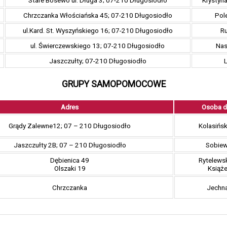
Stare Bosewo ul. Długa 3; 07-210 Długosiodło
Krystyna
Chrzczanka Włościańska 45; 07-210 Długosiodło
Pol
ul.Kard. St. Wyszyńskiego 16; 07-210 Długosiodło
Ru
ul. Świerczewskiego 13; 07-210 Długosiodło
Nas
Jaszczułty; 07-210 Długosiodło
L
GRUPY SAMOPOMOCOWE
Adres
Osoba d
Grądy Zalewne12; 07 – 210 Długosiodło
Kolasińs
Jaszczułty 2B; 07 – 210 Długosiodło
Sobiew
Dębienica 49
Rytelews
Olszaki 19
Książ
Chrzczanka
Jechna