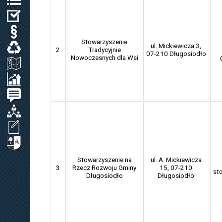
WYBORY
PRAWO LOKALNE
Stowarzyszenie
ul. Mickiewicza 3,
ODPADY KOMUNALNE, WODA I ŚCIEKI
2
Tradycyjnie
07-210 Długosiodło
Nowoczesnych dla Wsi
ZAGOSPODAROWANIE PRZESTRZENNE
SPRAWOZDANIA / KONTROLA ZARZĄDCZA
PETYCJE
ORGANIZACJE LOKALNE
WNIOSEK O UDOSTĘPNIENIE INF. PUBL.
CYBERBEZPIECZEŃSTWO
Stowarzyszenie na
ul. A. Mickiewicza
3
Rzecz Rozwoju Gminy
15, 07-210
st
Długosiodło
Długosiodło