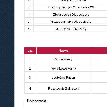
2
Bosewskie Starszaki
3
Strażnicy Tradycji Chrzczanka Wł.
4
Złota Jesień Długosiodło
5
Niezapominajka Długosiodło
6
Jutrzenka Jaszczułty
L.p.
Nazwa
1
Super Mamy
2
Wyjątkowe Mamy
3
Jesteśmy Razem
4
Pozytywnie Zakręceni
Do pobrania