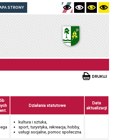
APA STRONY
DRUKUJ
ób
Data
nych
Działania statutowe
aktualizacji
ent.
kultura i sztuka,
lega
sport, turystyka, rekreacja, hobby,
usługi socjalne, pomoc społeczna.