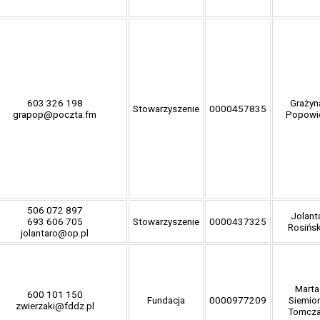
603 326 198
Grażyn
Stowarzyszenie
0000457835
grapop@poczta.fm
Popowi
506 072 897
Jolant
693 606 705
Stowarzyszenie
0000437325
Rosińs
jolantaro@op.pl
Marta
600 101 150
Fundacja
0000977209
Siemio
zwierzaki@fddz.pl
Tomcz