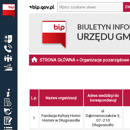
BIULETYN INFORMACJI PUBLICZNEJ URZĘDU GMINY DŁ
BIULETYN INFO
MENU PODMIOTOWE
URZĘDU GM
INFORMACJE O GMINIE DŁUGOSIODŁO
URZĄD GMINY
RADA GMINY
STRONA GŁÓWNA
» Organizacje pozarządowe
SOŁECTWA I SOŁTYSI
MENU PRZEDMIOTOWE
KOMUNIKATY
Adres siedziby/do
L.p.
Nazwa organizacji
korespondencji
JAK ZAŁATWIĆ SPRAWĘ / KARTY USŁUG
ul.
ZAMÓWIENIA PUBLICZNE / PLAN POSTĘP.
Fundacja Kultury Homo
Dąbrowszczaków 3,
1
Homini w Długosiodle
07 -210
OŚWIADCZENIA MAJĄTKOWE
Długosiodło
REJESTRY