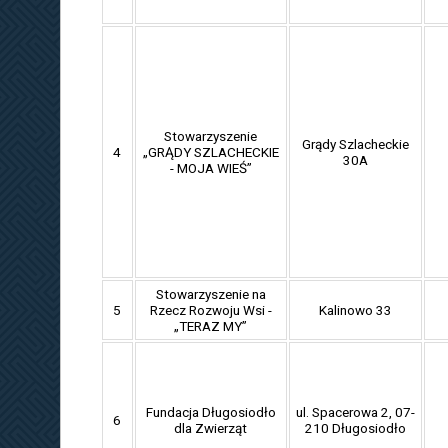
Stowarzyszenie
Grądy Szlacheckie
4
„GRĄDY SZLACHECKIE
30A
- MOJA WIEŚ”
Stowarzyszenie na
5
Rzecz Rozwoju Wsi -
Kalinowo 33
„TERAZ MY”
Fundacja Długosiodło
ul. Spacerowa 2, 07-
6
dla Zwierząt
210 Długosiodło