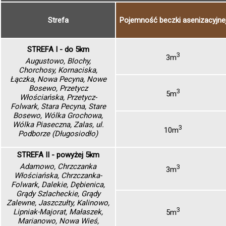
Strefa
Pojemność beczki asenizacyjne
STREFA I - do 5km
3
3m
Augustowo, Blochy,
Chorchosy, Kornaciska,
Łączka, Nowa Pecyna, Nowe
Bosewo, Przetycz
3
5m
Włościańska, Przetycz-
Folwark, Stara Pecyna, Stare
Bosewo, Wólka Grochowa,
Wólka Piaseczna, Zalas, ul.
3
10m
Podborze (Długosiodło)
STREFA II - powyżej 5km
Adamowo, Chrzczanka
3
3m
Włościańska, Chrzczanka-
Folwark, Dalekie, Dębienica,
Grądy Szlacheckie, Grądy
Zalewne, Jaszczułty, Kalinowo,
3
Lipniak-Majorat, Małaszek,
5m
Marianowo, Nowa Wieś,