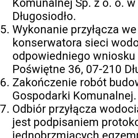
Komunalnej Sp. z o. o. w
Długosiodło.
Wykonanie przyłącza we
konserwatora sieci wod
odpowiedniego wniosku 
Poświętne 36, 07-210 Dł
Zakończenie robót budow
Gospodarki Komunalnej.
Odbiór przyłącza wodoc
jest podpisaniem protok
jednobrzmiących egzempl