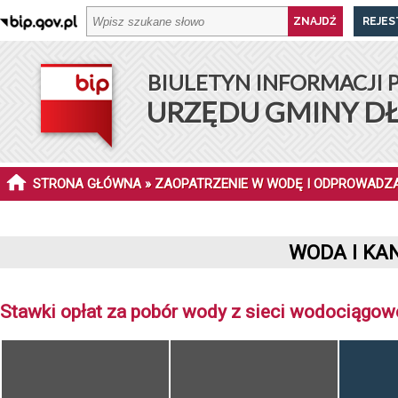
REJES
BIULETYN INFORMACJI 
URZĘDU GMINY D
STRONA GŁÓWNA
» ZAOPATRZENIE W WODĘ I ODPROWADZA
WODA I KA
Stawki opłat za pobór wody z sieci wodociągowe