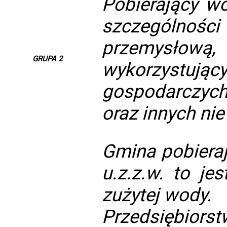
Pobierający wo
szczególnoś
przemysłową,
GRUPA 2
wykorzystują
gospodarczych
oraz innych ni
Gmina pobieraj
u.z.z.w. to je
zużytej wody.
Przedsiębiors