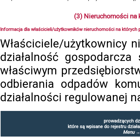
(3) Nieruchomości na 
Informacja dla właścicieli/użytkowników nieruchomości na których p
Właściciele/użytkownicy n
działalność gospodarcza
właściwym przedsiębiorst
odbierania odpadów komun
działalności regulowanej n
prowadzących dzi
które są wpisane do rejestru działa
Menu → 