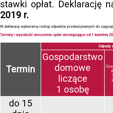
stawki opłat. Deklarację 
2019 r.
W deklaracji wybieramy rodzaj odpadów przekazywanych do zagos
Terminy i wysokość wnoszenia opłat obowiązujące od 1 kwietnia 201
Odpady 
Gospodarstwo
domowe
Termin
Gos
liczące
1 osobę
do 15