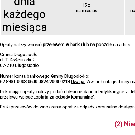
dnia
15 zł
każdego
na miesiąc
na
miesiąca
Opłaty należy wnosić
przelewem w banku lub na poczcie
na adres:
Gmina Długosiodło
ul. T. Kościuszki 2
07-210 Długosiodło
Numer konta bankowego Gminy Długosiodło:
67 8931 0003 0600 0824 2000 0213
Uwaga.
Ww. nr konta jest inny n
Dokonując opłaty należy podać dokładne dane identyfikacyjne z dekl
przelewu wpisać
„opłata za odpady komunalne”
.
Druki przelewów do wnoszenia opłat za odpady komunalne dostępne
(2) Ni