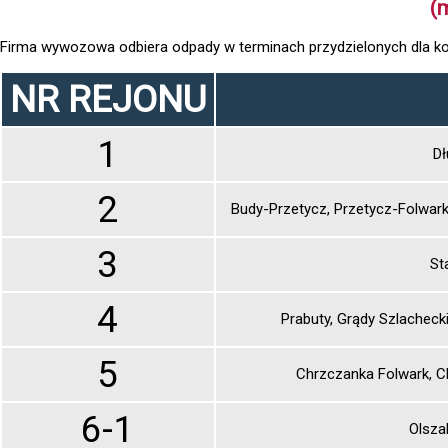
(
Firma wywozowa odbiera odpady w terminach przydzielonych dla ko
NR REJONU
1
Dł
2
Budy-Przetycz, Przetycz-Folwark
3
St
4
Prabuty, Grądy Szlacheck
5
Chrzczanka Folwark, C
6-1
Olsza