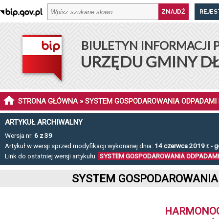
REJES
BIULETYN INFORMACJI 
URZĘDU GMINY D
STRONA GŁÓWNA
» SYSTEM GOSPODAROWANIA ODPADAMI
ARTYKUŁ ARCHIWALNY
Wersja nr:
6 z 39
Artykuł w wersji sprzed modyfikacji wykonanej dnia:
14 czerwca 2019 r. - 
Link do ostatniej wersji artykułu:
SYSTEM GOSPODAROWANIA ODPADAMI
SYSTEM GOSPODAROWANIA 
HARMONOG