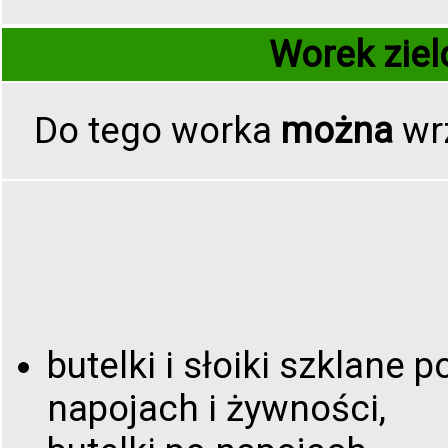
Worek ziel
Do tego worka
można
wr
butelki i słoiki szklane p
napojach i żywności,