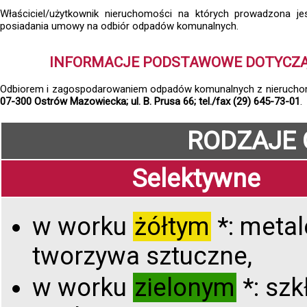
Właściciel/użytkownik nieruchomości na których prowadzona j
posiadania umowy na odbiór odpadów komunalnych.
INFORMACJE PODSTAWOWE DOTYCZ
Odbiorem i zagospodarowaniem odpadów komunalnych z nieruchom
07-300 Ostrów Mazowiecka; ul. B. Prusa 66; tel./fax (29) 645-73-01
.
RODZAJE
Selektywne
w worku
żółtym
*: metal
tworzywa sztuczne,
w worku
zielonym
*: szk