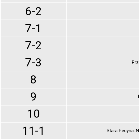
6-2
7-1
7-2
7-3
Prz
8
9
10
11-1
Stara Pecyna, 