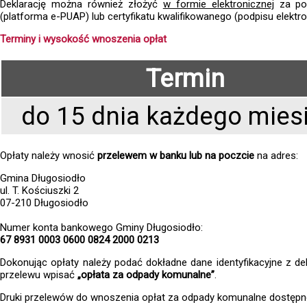
Deklarację można również złożyć
w formie elektronicznej
za po
(platforma e-PUAP) lub certyfikatu kwalifikowanego (podpisu elektr
Terminy i wysokość wnoszenia opłat
Termin
do 15 dnia każdego mies
Opłaty należy wnosić
przelewem w banku lub na poczcie
na adres:
Gmina Długosiodło
ul. T. Kościuszki 2
07-210 Długosiodło
Numer konta bankowego Gminy Długosiodło:
67 8931 0003 0600 0824 2000 0213
Dokonując opłaty należy podać dokładne dane identyfikacyjne z dekl
przelewu wpisać
„opłata za odpady komunalne”
.
Druki przelewów do wnoszenia opłat za odpady komunalne dostępne