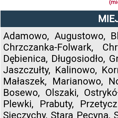
(mi
MIE
Adamowo, Augustowo, Blo
Chrzczanka-Folwark, Ch
Dębienica, Długosiodło, G
Jaszczułty, Kalinowo, Kor
Małaszek, Marianowo, 
Bosewo, Olszaki, Ostrykó
Plewki, Prabuty, Przetyc
Sieczychy, Stara Pecyna, S