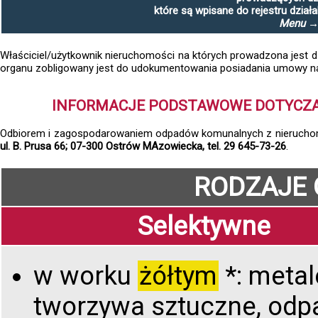
które są wpisane do rejestru działa
Menu → 
Właściciel/użytkownik nieruchomości na których prowadzona jest 
organu zobligowany jest do udokumentowania posiadania umowy n
INFORMACJE PODSTAWOWE DOTYCZ
Odbiorem i zagospodarowaniem odpadów komunalnych z nieruchom
ul. B. Prusa 66; 07-300 Ostrów MAzowiecka, tel. 29 645-73-26
.
RODZAJE
Selektywne
w worku
żółtym
*: metal
tworzywa sztuczne, odp