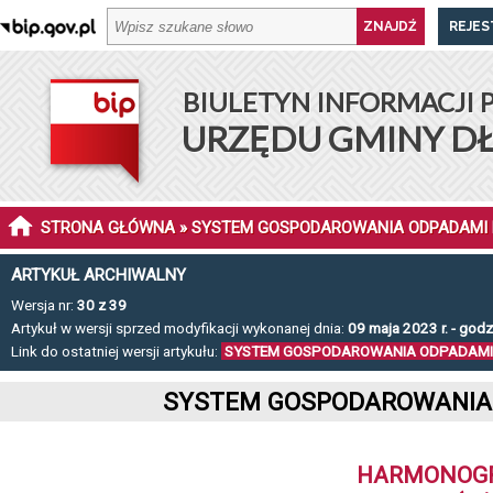
REJES
BIULETYN INFORMACJI 
URZĘDU GMINY D
STRONA GŁÓWNA
» SYSTEM GOSPODAROWANIA ODPADAMI
ARTYKUŁ ARCHIWALNY
Wersja nr:
30 z 39
Artykuł w wersji sprzed modyfikacji wykonanej dnia:
09 maja 2023 r. - godz
Link do ostatniej wersji artykułu:
SYSTEM GOSPODAROWANIA ODPADAMI
SYSTEM GOSPODAROWANIA 
HARMONOGR