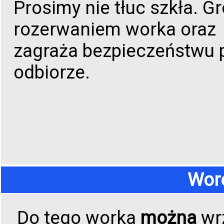
Prosimy nie tłuc szkła. Gr
rozerwaniem worka oraz
zagraża bezpieczeństwu 
odbiorze.
Wore
Do tego worka
można
wr