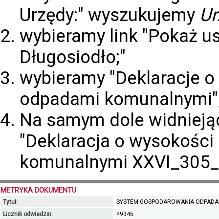
Urzędy:" wyszukujemy
Ur
wybieramy link "Pokaż us
Długosiodło;"
wybieramy "Deklaracje o
odpadami komunalnymi"
Na samym dole widniejąc
"Deklaracja o wysokości
komunalnymi XXVI_305_
METRYKA DOKUMENTU
Tytuł:
SYSTEM GOSPODAROWANIA ODPADA
Licznik odwiedzin:
49345