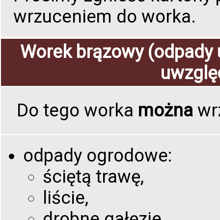
wrzuceniem do worka.
Worek brązowy (odpady 
uwzglę
Do tego worka
można
wr
odpady ogrodowe:
ściętą trawę,
liście,
drobne gałęzie,