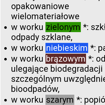
opakowaniowe
wielomateriałowe
w worku
zielonym
*: szkł
odpady szklane,
w worku
niebieskim
*: p
w worku
brązowym
*: o
ulegające biodegradacji
szczególnym uwzględni
bioodpadów,
w worku
szarym
*: popió