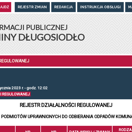
REJESTR ZMIAN
REDAKCJA
INSTRUKCJA OBSŁUGI
M
UGOSIODŁO
RMACJI PUBLICZNEJ
INY DŁUGOSIODŁO
 REGULOWANEJ
ycznia 2023 r. - godz. 12:02
CI REGULOWANEJ
REJESTR DZIAŁALNOŚCI REGULOWANEJ
 PODMIOTÓW UPRAWNIONYCH DO ODBIERANIA ODPADÓW KOMUN
RODZA