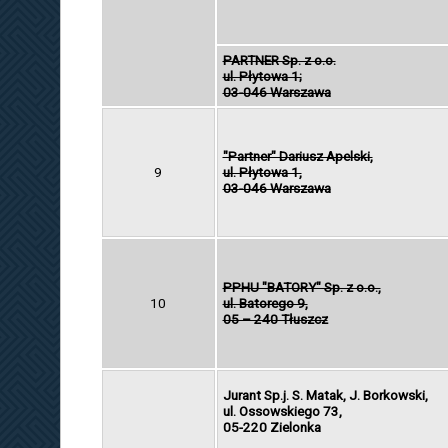
PARTNER Sp. z o.o.
ul. Płytowa 1;
03-046 Warszawa
"Partner" Dariusz Apelski,
9
ul. Płytowa 1,
03-046 Warszawa
PPHU "BATORY" Sp. z o.o.,
10
ul. Batorego 9,
05 – 240 Tłuszcz
Jurant Sp.j. S. Matak, J. Borkowski,
ul. Ossowskiego 73,
05-220 Zielonka