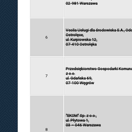
02-981 Warszawa
Veolia Usługi dla środowiska S.A., Od
Ostrołęce,
6
ul. Kurpiowska 12,
07-410 Ostrołęka
Przedsiębiorstwo Gospodarki Komunal
z o.o.
7
ul. Gdańska 69,
07-100 Węgrów
"EKOM" Sp. z o.o.,
ul. Płytowa 1,
03 – 046 Warszawa
8