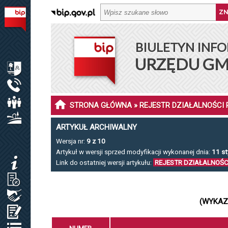
BIULETYN INFORMACJI PUBLICZNEJ URZĘDU GMINY DŁ
BIULETYN INFO
MENU PODMIOTOWE
URZĘDU GM
INFORMACJE O GMINIE DŁUGOSIODŁO
URZĄD GMINY
RADA GMINY
STRONA GŁÓWNA
» REJESTR DZIAŁALNOŚCI
SOŁECTWA I SOŁTYSI
ARTYKUŁ ARCHIWALNY
Wersja nr:
9 z 10
MENU PRZEDMIOTOWE
Artykuł w wersji sprzed modyfikacji wykonanej dnia:
11 st
KOMUNIKATY
Link do ostatniej wersji artykułu:
REJESTR DZIAŁALNOŚ
JAK ZAŁATWIĆ SPRAWĘ / KARTY USŁUG
ZAMÓWIENIA PUBLICZNE / PLAN POSTĘP.
(WYKAZ
OŚWIADCZENIA MAJĄTKOWE
REJESTRY