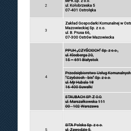
MPK Sp. z o.o.
2
ul. Kołobrzeska 5
07-401 Ostrołęka
Zakład Gospodarki Komunalnej w Ost
Mazowieckiej Sp. z o.o.
3
ul. B. Prusa 66,
07-300 Ostrów Mazowiecka
PPUH „CZYŚCIOCH” Sp. z o.o.,
ul. Kleeberga 20,
15 – 691 Białystok
Przedsiębiorstwo Usług Komunalnych
4
"Czyścioch - bis" Sp. z o.o.
ul. Mjr Hubala 18
16-400 Suwałki
STAUBACH SP. Z O.O.
ul. Marszałkowska 111
00 - 102 Warszawa
SITA Polska Sp. z o.o.
5
ul. Zawodzie 5,