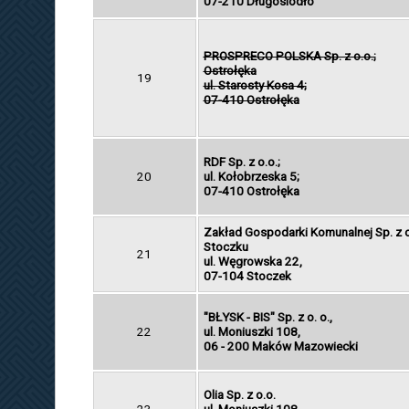
07-210 Długosiodło
PROSPRECO POLSKA Sp. z o.o.;
Ostrołęka
19
ul. Starosty Kosa 4;
07-410 Ostrołęka
RDF Sp. z o.o.;
20
ul. Kołobrzeska 5;
07-410 Ostrołęka
Zakład Gospodarki Komunalnej Sp. z o
Stoczku
21
ul. Węgrowska 22,
07-104 Stoczek
"BŁYSK - BIS" Sp. z o. o.,
22
ul. Moniuszki 108,
06 - 200 Maków Mazowiecki
Olia Sp. z o.o.