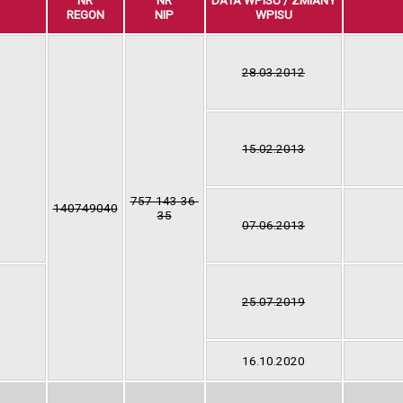
NR
NR
DATA WPISU / ZMIANY
REGON
NIP
WPISU
28.03.2012
15.02.2013
757-143-36-
140749040
35
07.06.2013
25.07.2019
16.10.2020