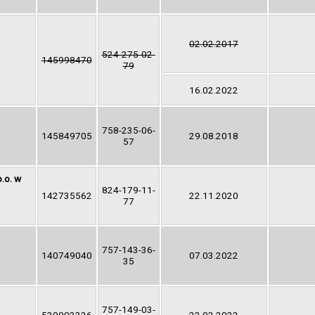
02.02.2017
524-275-02-
145998470
79
16.02.2022
758-235-06-
145849705
29.08.2018
57
.o. w
824-179-11-
142735562
22.11.2020
77
757-143-36-
140749040
07.03.2022
35
757-149-03-