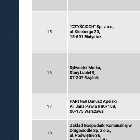
"CZYŚCIOCH" Sp. z o.o.,
15
ul. Kleeberga 20,
15-691 Białystok
Sylwester Morka,
16
Stary Lubiel 9,
07-207 Rząśnik
PARTNER Dariusz Apelski
17
Al. Jana Pawła II 80/158,
00-175 Warszawa
Zakład Gospodarki Komunalnej w
Długosiodle Sp. z o.o.,
18
ul. Poświętne 36,