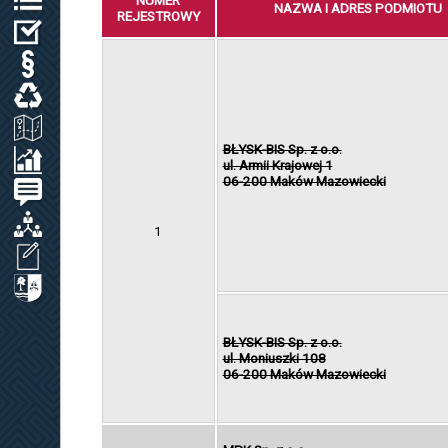
NUMER
NAZWA I ADRES PODMIOTU
REJESTROWY
WYBORY
PRAWO LOKALNE
ODPADY KOMUNALNE, WODA I ŚCIEKI
ZAGOSPODAROWANIE PRZESTRZENNE
BŁYSK-BIS Sp. z o.o.
SPRAWOZDANIA / KONTROLA ZARZĄDCZA
ul. Armii Krajowej 1
06-200 Maków Mazowiecki
PETYCJE
ORGANIZACJE LOKALNE
1
WNIOSEK O UDOSTĘPNIENIE INF. PUBL.
CYBERBEZPIECZEŃSTWO
BŁYSK-BIS Sp. z o.o.
ul. Moniuszki 108
06-200 Maków Mazowiecki