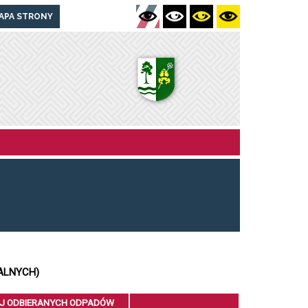
APA STRONY
ALNYCH)
J ODBIERANYCH ODPADÓW