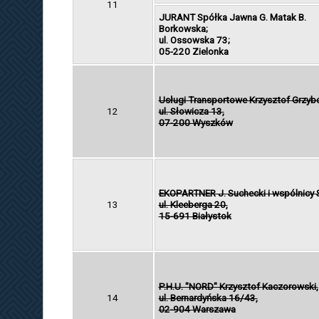
11
JURANT Spółka Jawna G. Matak B.
Borkowska;
ul. Ossowska 73;
05-220 Zielonka
Usługi Transportowe Krzysztof Grzyb
12
ul. Słowicza 13,
07-200 Wyszków
EKOPARTNER J. Suchecki i wspólnicy S
13
ul. Kleeberga 20,
15-691 Białystok
P.H.U. "NORD" Krzysztof Kaczorowski,
14
ul. Bernardyńska 16/43,
02-904 Warszawa