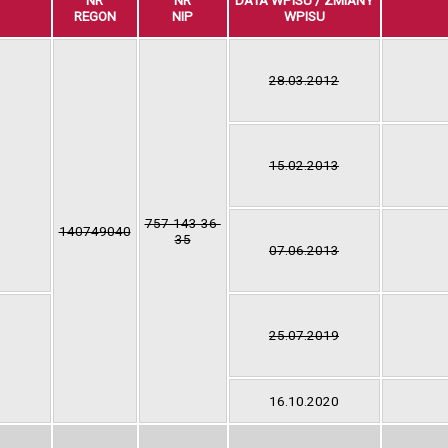
NR
NR
DATA WPISU / ZMIANY
REGON
NIP
WPISU
28.03.2012
15.02.2013
757-143-36-
140749040
35
07.06.2013
25.07.2019
16.10.2020