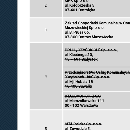
MPK Sp. z o.o.
2
ul. Kołobrzeska 5
07-401 Ostrołęka
Zakład Gospodarki Komunalnej w Ost
Mazowieckiej Sp. z o.o.
3
ul. B. Prusa 66,
07-300 Ostrów Mazowiecka
PPUH „CZYŚCIOCH” Sp. z o.o.,
ul. Kleeberga 20,
15 – 691 Białystok
Przedsiębiorstwo Usług Komunalnych
4
"Czyścioch - bis" Sp. z o.o.
ul. Mjr Hubala 18
16-400 Suwałki
STAUBACH SP. Z O.O.
ul. Marszałkowska 111
00 - 102 Warszawa
SITA Polska Sp. z o.o.
5
ul. Zawodzie 5,