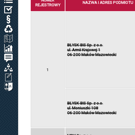
NUMER
NAZWA I ADRES PODMIOTU
REJESTROWY
WYBORY
PRAWO LOKALNE
ODPADY KOMUNALNE, WODA I ŚCIEKI
ZAGOSPODAROWANIE PRZESTRZENNE
BŁYSK-BIS Sp. z o.o.
SPRAWOZDANIA / KONTROLA ZARZĄDCZA
ul. Armii Krajowej 1
06-200 Maków Mazowiecki
PETYCJE
ORGANIZACJE LOKALNE
1
WNIOSEK O UDOSTĘPNIENIE INF. PUBL.
CYBERBEZPIECZEŃSTWO
BŁYSK-BIS Sp. z o.o.
ul. Moniuszki 108
06-200 Maków Mazowiecki