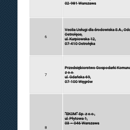
02-981 Warszawa
Veolia Usługi dla środowiska S.A., Od
Ostrołęce,
6
ul. Kurpiowska 12,
07-410 Ostrołęka
Przedsiębiorstwo Gospodarki Komunal
z o.o.
7
ul. Gdańska 69,
07-100 Węgrów
"EKOM" Sp. z o.o.,
ul. Płytowa 1,
03 – 046 Warszawa
8