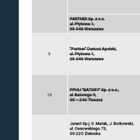
PARTNER Sp. z o.o.
ul. Płytowa 1;
03-046 Warszawa
"Partner" Dariusz Apelski,
9
ul. Płytowa 1,
03-046 Warszawa
PPHU "BATORY" Sp. z o.o.,
10
ul. Batorego 9,
05 – 240 Tłuszcz
Jurant Sp.j. S. Matak, J. Borkowski,
ul. Ossowskiego 73,
05-220 Zielonka