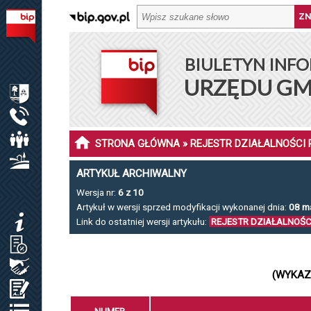
BIULETYN INFORMACJI PUBLICZNEJ URZĘDU GMINY DŁ
BIULETYN INFO
MENU PODMIOTOWE
URZĘDU GM
INFORMACJE O GMINIE DŁUGOSIODŁO
URZĄD GMINY
RADA GMINY
STRONA GŁÓWNA
» REJESTR DZIAŁALNOŚCI
SOŁECTWA I SOŁTYSI
ARTYKUŁ ARCHIWALNY
Wersja nr:
6 z 10
MENU PRZEDMIOTOWE
Artykuł w wersji sprzed modyfikacji wykonanej dnia:
08 ma
KOMUNIKATY
Link do ostatniej wersji artykułu:
REJESTR DZIAŁALNOŚ
JAK ZAŁATWIĆ SPRAWĘ / KARTY USŁUG
ZAMÓWIENIA PUBLICZNE / PLAN POSTĘP.
(WYKAZ
OŚWIADCZENIA MAJĄTKOWE
REJESTRY