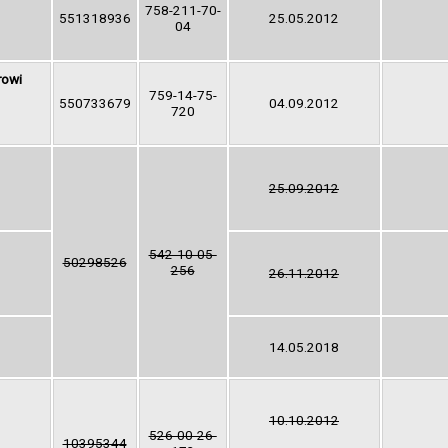
758-211-70-
551318936
25.05.2012
04
rowi
759-14-75-
550733679
04.09.2012
720
25.09.2012
542-10-05-
50298526
256
26.11.2012
14.05.2018
10.10.2012
526-00-26-
10395344