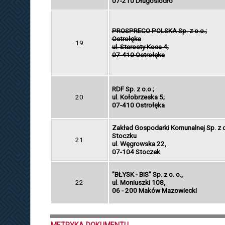
07-210 Długosiodło
PROSPRECO POLSKA Sp. z o.o.;
Ostrołęka
19
ul. Starosty Kosa 4;
07-410 Ostrołęka
RDF Sp. z o.o.;
20
ul. Kołobrzeska 5;
07-410 Ostrołęka
Zakład Gospodarki Komunalnej Sp. z o
Stoczku
21
ul. Węgrowska 22,
07-104 Stoczek
"BŁYSK - BIS" Sp. z o. o.,
22
ul. Moniuszki 108,
06 - 200 Maków Mazowiecki