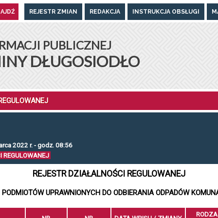
REJESTR ZMIAN
REDAKCJA
INSTRUKCJA OBSŁUGI
M
UGOSIODŁO
RMACJI PUBLICZNEJ
INY DŁUGOSIODŁO
 REGULOWANEJ
rca 2022 r. - godz. 08:56
CI REGULOWANEJ
REJESTR DZIAŁALNOŚCI REGULOWANEJ
 PODMIOTÓW UPRAWNIONYCH DO ODBIERANIA ODPADÓW KOMUN
RODZA