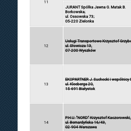
11
JURANT Spółka Jawna G. Matak B.
Borkowska;
ul. Ossowska 73;
05-220 Zielonka
Usługi Transportowe Krzysztof Grzyb
12
ul. Słowicza 13,
07-200 Wyszków
EKOPARTNER J. Suchecki i wspólnicy S
13
ul. Kleeberga 20,
15-691 Białystok
P.H.U. "NORD" Krzysztof Kaczorowski,
14
ul. Bernardyńska 16/43,
02-904 Warszawa