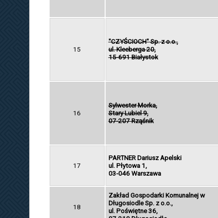
"CZYŚCIOCH" Sp. z o.o.,
15
ul. Kleeberga 20,
15-691 Białystok
Sylwester Morka,
16
Stary Lubiel 9,
07-207 Rząśnik
PARTNER Dariusz Apelski
17
ul. Płytowa 1,
03-046 Warszawa
Zakład Gospodarki Komunalnej w
Długosiodle Sp. z o.o.,
18
ul. Poświętne 36,