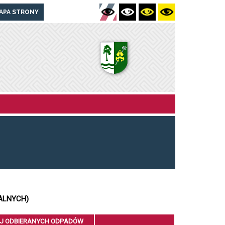
APA STRONY
ALNYCH)
J ODBIERANYCH ODPADÓW