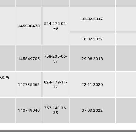
02.02.2017
524-275-02-
145998470
79
16.02.2022
758-235-06-
145849705
29.08.2018
57
.o. w
824-179-11-
142735562
22.11.2020
77
757-143-36-
140749040
07.03.2022
35