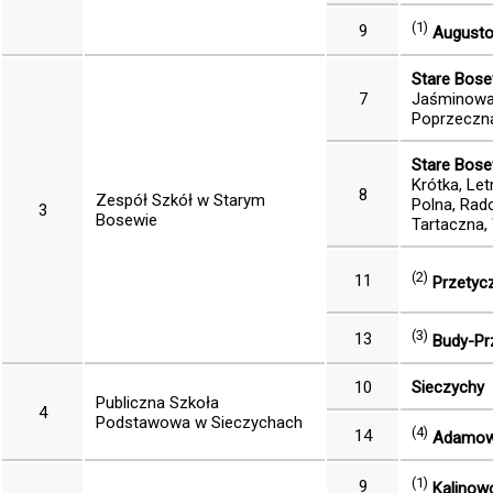
(1)
9
August
Stare Bos
7
Jaśminowa, 
Poprzeczna
Stare Bos
Krótka, Le
8
Zespół Szkół w Starym
Polna, Rad
3
Bosewie
Tartaczna,
(2)
11
Przetycz
(3)
13
Budy-Pr
10
Sieczychy
Publiczna Szkoła
4
Podstawowa w Sieczychach
(4)
14
Adamowo
(1)
9
Kalinow