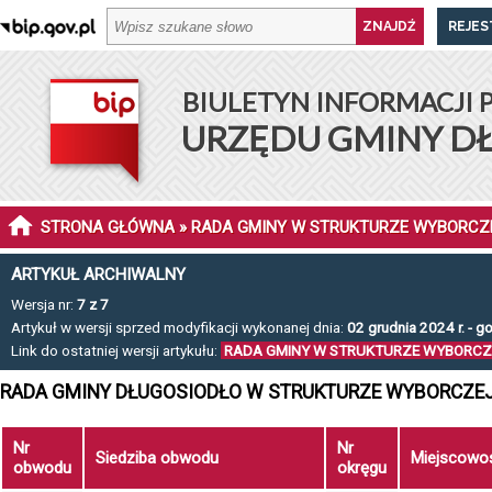
REJES
BIULETYN INFORMACJI 
URZĘDU GMINY D
STRONA GŁÓWNA
» RADA GMINY W STRUKTURZE WYBORCZ
ARTYKUŁ ARCHIWALNY
Wersja nr:
7 z 7
Artykuł w wersji sprzed modyfikacji wykonanej dnia:
02 grudnia 2024 r. - g
Link do ostatniej wersji artykułu:
RADA GMINY W STRUKTURZE WYBORCZ
RADA GMINY DŁUGOSIODŁO W STRUKTURZE WYBORCZEJ,
Nr
Nr
Siedziba obwodu
Miejscowo
obwodu
okręgu