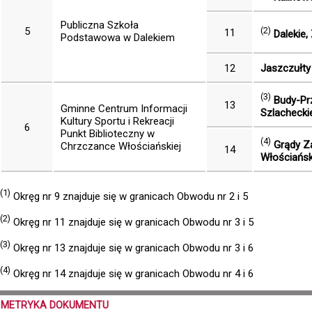
Publiczna Szkoła
5
(2)
11
Dalekie,
Podstawowa w Dalekiem
12
Jaszczułty
(3)
Budy-Prz
13
Gminne Centrum Informacji
Szlachecki
Kultury Sportu i Rekreacji
6
Punkt Biblioteczny w
(4)
Grądy Za
Chrzczance Włościańskiej
14
Włościańsk
(1)
Okręg nr 9 znajduje się w granicach Obwodu nr 2 i 5
(2)
Okręg nr 11 znajduje się w granicach Obwodu nr 3 i 5
(3)
Okręg nr 13 znajduje się w granicach Obwodu nr 3 i 6
(4)
Okręg nr 14 znajduje się w granicach Obwodu nr 4 i 6
METRYKA DOKUMENTU