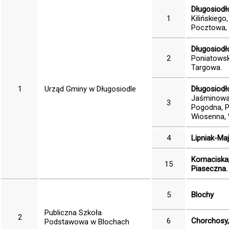
Długosiodł
1
Kilińskieg
Pocztowa, 
Długosiodł
2
Poniatowsk
Targowa.
1
Urząd Gminy w Długosiodle
Długosiodł
Jaśminowa,
3
Pogodna, P
Wiosenna,
4
Lipniak-Maj
Kornaciska
15
Piaseczna.
5
Blochy
Publiczna Szkoła
2
6
Chorchosy, 
Podstawowa w Blochach