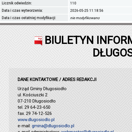
Licznik odwiedzin:
110
Data i czas wytworzenia:
2026-05-25 11:18:56
Data i czas ostatniej modyfikacji:
nie modyfikowano
BIULETYN INFOR
DŁUGOS
DANE KONTAKTOWE / ADRES REDAKCJI
Urząd Gminy Długosiodło
ul. Kościuszki 2
07-210 Długosiodło
tel. 29 64-23-650
fax. 29 74-12-526
www.dlugosiodlo.pl
e-mail:
gmina@dlugosiodlo.pl
e-mail administratora:
webmaster@dlugosiodlo.pl