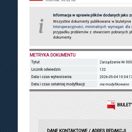
Rozmiar: 66.82 KB
Informacja w sprawie plików dodanych jako za
i
Wszystkie dokumenty publikowane w biuletynie
Interoperacyjności, minimalnych wymagań dla 
przypadku problemów z otwarciem pobranych pl
dokumenty.
METRYKA DOKUMENTU
Tytuł:
Zarządzenie Nr 005
Licznik odwiedzin:
122
Data i czas wytworzenia:
2026-05-04 10:04:1
Data i czas ostatniej modyfikacji:
nie modyfikowano
BIULET
DANE KONTAKTOWE / ADRES REDAKCJI