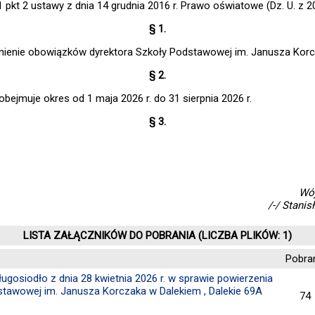
 1 pkt 2 ustawy z dnia 14 grudnia 2016 r. Prawo oświatowe (Dz. U. z 2
§ 1.
ienie obowiązków dyrektora Szkoły Podstawowej im. Janusza Korcz
§ 2.
bejmuje okres od 1 maja 2026 r. do 31 sierpnia 2026 r.
§ 3.
Wó
/-/ Stanis
LISTA ZAŁĄCZNIKÓW DO POBRANIA (LICZBA PLIKÓW: 1)
Pobra
gosiodło z dnia 28 kwietnia 2026 r. w sprawie powierzenia
stawowej im. Janusza Korczaka w Dalekiem , Dalekie 69A
74