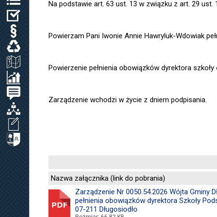
Na podstawie art. 63 ust. 13 w związku z art. 29 ust.
WYBORY
PRAWO LOKALNE
Powierzam Pani Iwonie Annie Hawryluk-Wdowiak pełn
ODPADY KOMUNALNE, WODA I ŚCIEKI
ZAGOSPODAROWANIE PRZESTRZENNE
Powierzenie pełnienia obowiązków dyrektora szkoły o
SPRAWOZDANIA / KONTROLA ZARZĄDCZA
PETYCJE
Zarządzenie wchodzi w życie z dniem podpisania.
ORGANIZACJE LOKALNE
WNIOSEK O UDOSTĘPNIENIE INF. PUBL.
CYBERBEZPIECZEŃSTWO
Nazwa załącznika (link do pobrania)
Zarządzenie Nr 0050.54.2026 Wójta Gminy Dłu
pełnienia obowiązków dyrektora Szkoły Pod
07-211 Długosiodło