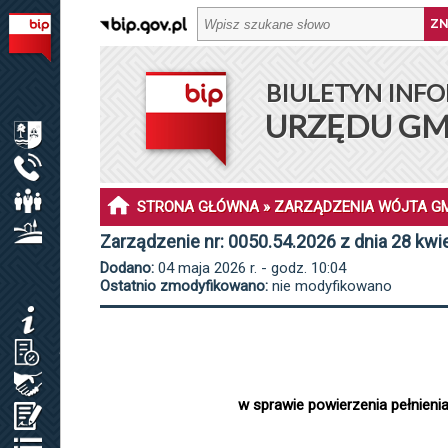
BIULETYN INFORMACJI PUBLICZNEJ URZĘDU GMINY DŁ
BIULETYN INFO
MENU PODMIOTOWE
URZĘDU GM
INFORMACJE O GMINIE DŁUGOSIODŁO
URZĄD GMINY
RADA GMINY
STRONA GŁÓWNA
»
ZARZĄDZENIA WÓJTA G
SOŁECTWA I SOŁTYSI
Zarządzenie nr: 0050.54.2026 z dnia 28 kwi
Dodano:
04 maja 2026 r. - godz. 10:04
MENU PRZEDMIOTOWE
Ostatnio zmodyfikowano:
nie modyfikowano
KOMUNIKATY
JAK ZAŁATWIĆ SPRAWĘ / KARTY USŁUG
ZAMÓWIENIA PUBLICZNE / PLAN POSTĘP.
w sprawie powierzenia pełnieni
OŚWIADCZENIA MAJĄTKOWE
REJESTRY