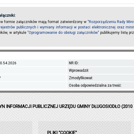
łączniki:
 w formie załączników mają format zatwierdzony w
"Rozporządzeniu Rady Minis
rejestrów publicznych i wymiany informacji w postaci elektronicznej oraz m
ików, w artykule
"Oprogramowanie do obsługi załączników"
publikujemy listę p
0.54.2026
NR ID:
Wprowadził:
7
Zmodyfikował:
Osoba odpowiedzialna za treść:
YN INFORMACJI PUBLICZNEJ URZĘDU GMINY DŁUGOSIODŁO (2010 
PLIKI "COOKIE"