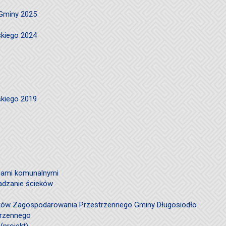
 Gminy 2025
skiego 2024
skiego 2019
ami komunalnymi
adzanie ścieków
ków Zagospodarowania Przestrzennego Gminy Długosiodło
trzennego
(projekt)