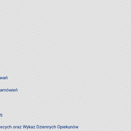
owań
 zamówień
ej
ciecych oraz Wykaz Dziennych Opiekunów