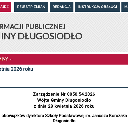
REJESTR ZMIAN
REDAKCJA
INSTRUKCJA OBSŁUGI
M
UGOSIODŁO
RMACJI PUBLICZNEJ
INY DŁUGOSIODŁO
MINY
←
etnia 2026 roku
Zarządzenie Nr 0050.54.2026
Wójta Gminy Długosiodło
z dnia 28 kwietnia 2026 roku
a obowiązków dyrektora Szkoły Podstawowej im. Janusza Korczaka 
Długosiodło