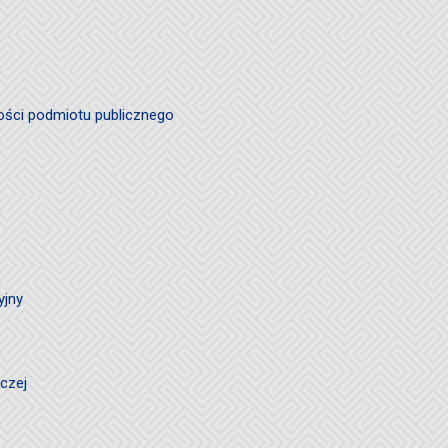
ości podmiotu publicznego
yjny
czej