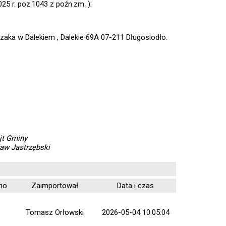
025 r. poz.1043 z poźn.zm. ):
aka w Dalekiem , Dalekie 69A 07-211 Długosiodło.
jt Gminy
ław Jastrzębski
no
Zaimportował
Data i czas
Tomasz Orłowski
2026-05-04 10:05:04