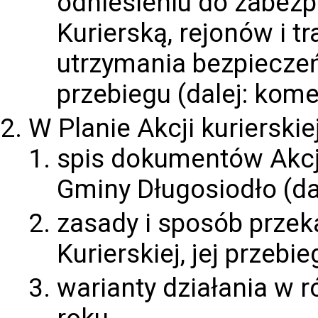
odniesieniu do zabezp
Kurierską, rejonów i t
utrzymania bezpieczeń
przebiegu (dalej: kom
W Planie Akcji kurierskie
spis dokumentów Akcji
Gminy Długosiodło (dal
zasady i sposób przek
Kurierskiej, jej przebi
warianty działania w 