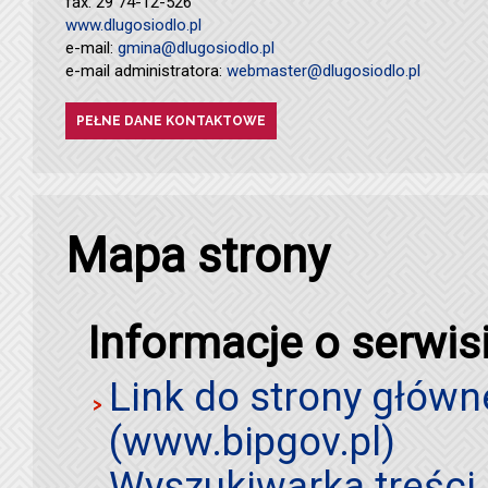
fax. 29 74-12-526
www.dlugosiodlo.pl
e-mail:
gmina@dlugosiodlo.pl
e-mail administratora:
webmaster@dlugosiodlo.pl
PEŁNE DANE KONTAKTOWE
Mapa strony
Informacje o serwis
Link do strony główn
(www.bipgov.pl)
Wyszukiwarka treści 