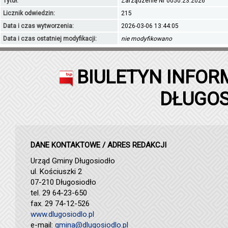
Tytuł:
Zarządzenie Nr 0050.23.2026
Licznik odwiedzin:
215
Data i czas wytworzenia:
2026-03-06 13:44:05
Data i czas ostatniej modyfikacji:
nie modyfikowano
BIULETYN INFOR
DŁUGOS
DANE KONTAKTOWE / ADRES REDAKCJI
Urząd Gminy Długosiodło
ul. Kościuszki 2
07-210 Długosiodło
tel. 29 64-23-650
fax. 29 74-12-526
www.dlugosiodlo.pl
e-mail:
gmina@dlugosiodlo.pl