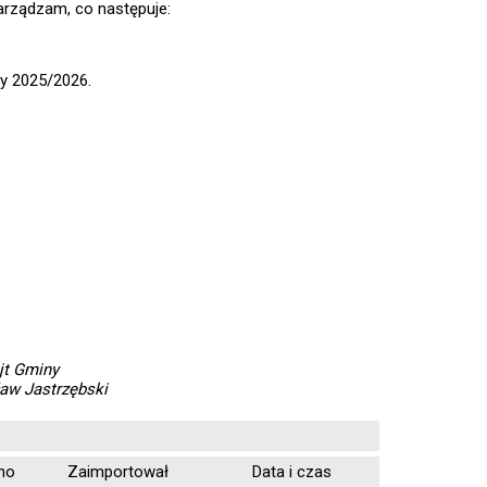
zarządzam, co następuje:
ny 2025/2026.
jt Gminy
ław Jastrzębski
no
Zaimportował
Data i czas