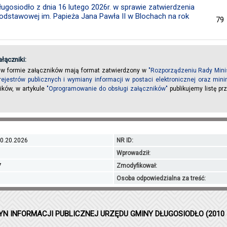
ugosiodło z dnia 16 lutego 2026r. w sprawie zatwierdzenia
Podstawowej im. Papieża Jana Pawła II w Blochach na rok
79
łączniki:
 w formie załączników mają format zatwierdzony w
"Rozporządzeniu Rady Minis
rejestrów publicznych i wymiany informacji w postaci elektronicznej oraz m
ików, w artykule
"Oprogramowanie do obsługi załączników"
publikujemy listę p
0.20.2026
NR ID:
Wprowadził:
7
Zmodyfikował:
Osoba odpowiedzialna za treść:
YN INFORMACJI PUBLICZNEJ URZĘDU GMINY DŁUGOSIODŁO (2010 