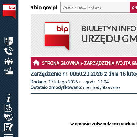
BIULETYN INFORMACJI PUBLICZNEJ URZĘDU GMINY DŁ
BIULETYN INFO
MENU PODMIOTOWE
URZĘDU GM
INFORMACJE O GMINIE DŁUGOSIODŁO
URZĄD GMINY
RADA GMINY
STRONA GŁÓWNA
»
ZARZĄDZENIA WÓJTA G
SOŁECTWA I SOŁTYSI
Zarządzenie nr: 0050.20.2026 z dnia 16 lut
Dodano:
17 lutego 2026 r. - godz. 11:04
MENU PRZEDMIOTOWE
Ostatnio zmodyfikowano:
nie modyfikowano
KOMUNIKATY
JAK ZAŁATWIĆ SPRAWĘ / KARTY USŁUG
ZAMÓWIENIA PUBLICZNE / PLAN POSTĘP.
w sprawie zatwierdzenia aneksu 
OŚWIADCZENIA MAJĄTKOWE
REJESTRY