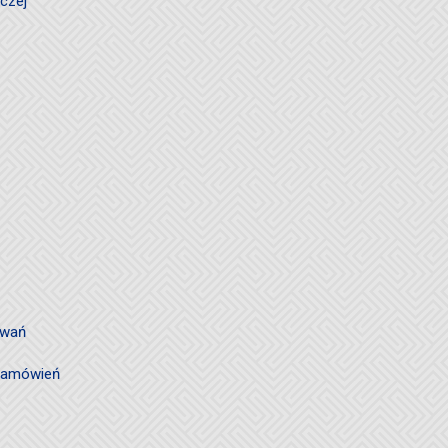
czej
owań
 zamówień