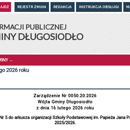
REJESTR ZMIAN
REDAKCJA
INSTRUKCJA OBSŁUGI
M
UGOSIODŁO
RMACJI PUBLICZNEJ
INY DŁUGOSIODŁO
MINY
←
ego 2026 roku
Zarządzenie Nr 0050.20.2026
Wójta Gminy Długosiodło
z dnia 16 lutego 2026 roku
Nr 5 do arkusza organizacji Szkoły Podstawowej im. Papieża Jana Pa
2025/2026.