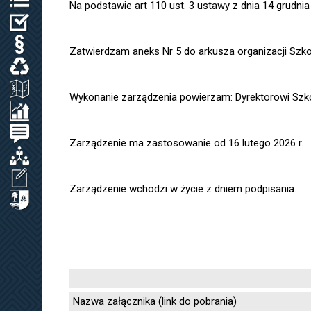
Na podstawie art 110 ust. 3 ustawy z dnia 14 grudnia
WYBORY
PRAWO LOKALNE
Zatwierdzam aneks Nr 5 do arkusza organizacji Szko
ODPADY KOMUNALNE, WODA I ŚCIEKI
ZAGOSPODAROWANIE PRZESTRZENNE
Wykonanie zarządzenia powierzam: Dyrektorowi Szko
SPRAWOZDANIA / KONTROLA ZARZĄDCZA
PETYCJE
Zarządzenie ma zastosowanie od 16 lutego 2026 r.
ORGANIZACJE LOKALNE
WNIOSEK O UDOSTĘPNIENIE INF. PUBL.
Zarządzenie wchodzi w życie z dniem podpisania.
CYBERBEZPIECZEŃSTWO
Nazwa załącznika (link do pobrania)