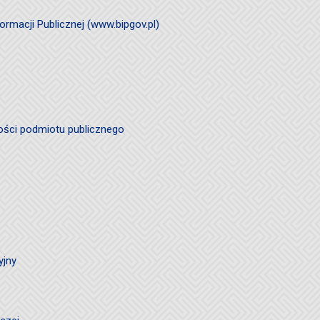
ormacji Publicznej (www.bipgov.pl)
ości podmiotu publicznego
yjny