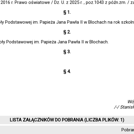
 2016 r. Prawo oświatowe / Dz. U. z 2025 r. , poz.1043 z późn.zm. / 
§ 1.
ły Podstawowej im. Papieża Jana Pawła II w Blochach na rok szkol
§ 2.
ły Podstawowej im. Papieża Jana Pawła II w Blochach.
§ 3.
§ 4.
Wó
/-/ Stanis
LISTA ZAŁĄCZNIKÓW DO POBRANIA (LICZBA PLIKÓW: 1)
Pobra