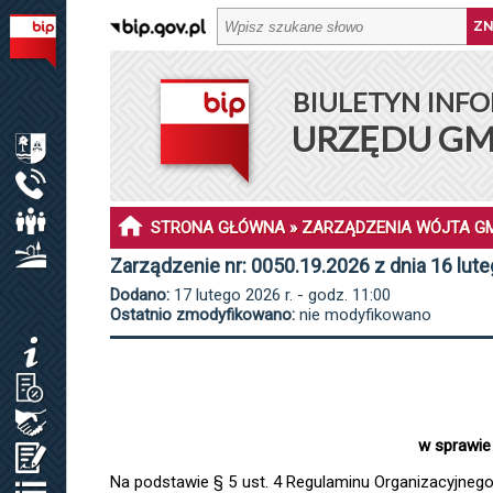
BIULETYN INFORMACJI PUBLICZNEJ URZĘDU GMINY DŁ
BIULETYN INFO
MENU PODMIOTOWE
URZĘDU GM
INFORMACJE O GMINIE DŁUGOSIODŁO
URZĄD GMINY
RADA GMINY
STRONA GŁÓWNA
»
ZARZĄDZENIA WÓJTA G
SOŁECTWA I SOŁTYSI
Zarządzenie nr: 0050.19.2026 z dnia 16 lut
Dodano:
17 lutego 2026 r. - godz. 11:00
MENU PRZEDMIOTOWE
Ostatnio zmodyfikowano:
nie modyfikowano
KOMUNIKATY
JAK ZAŁATWIĆ SPRAWĘ / KARTY USŁUG
ZAMÓWIENIA PUBLICZNE / PLAN POSTĘP.
w sprawie
OŚWIADCZENIA MAJĄTKOWE
Na podstawie § 5 ust. 4 Regulaminu Organizacyjneg
REJESTRY