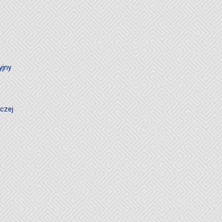
yjny
czej