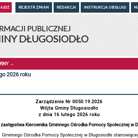
REJESTR ZMIAN
REDAKCJA
INSTRUKCJA OBSŁUGI
M
UGOSIODŁO
RMACJI PUBLICZNEJ
INY DŁUGOSIODŁO
MINY
←
ego 2026 roku
Zarządzenie Nr 0050.19.2026
Wójta Gminy Długosiodło
z dnia 16 lutego 2026 roku
 zastępstwa Kierownika Gminnego Ośrodka Pomocy Społecznej w D
o Gminnego Ośrodka Pomocy Społecznej w Długosiodle stanowiąceg