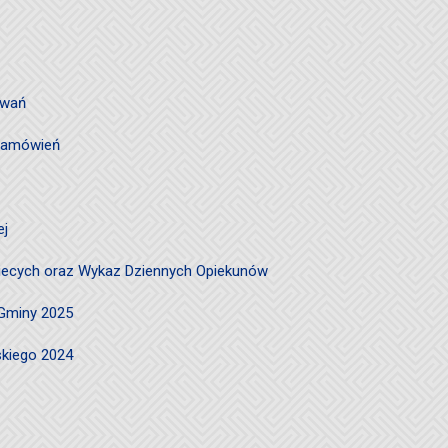
owań
 zamówień
ej
ciecych oraz Wykaz Dziennych Opiekunów
 Gminy 2025
skiego 2024