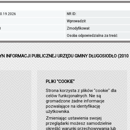
0.19.2026
NR ID:
Wprowadził:
8
Zmodyfikował:
Osoba odpowiedzialna za treść:
YN INFORMACJI PUBLICZNEJ URZĘDU GMINY DŁUGOSIODŁO (2010 
PLIKI "COOKIE"
Strona korzysta z plików "cookie" dla
celów funkcjonalnych. Nie są
gromadzone żadne informacje
pozwalające na identyfikację
użytkownika.
Zmieniając ustawienia swojej
przeglądarki możesz samodzielnie
określić warunki przechowywania lub