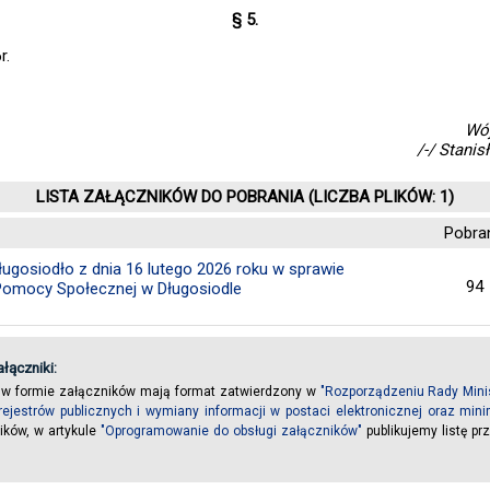
§ 5.
r.
Wó
/-/ Stanis
LISTA ZAŁĄCZNIKÓW DO POBRANIA (LICZBA PLIKÓW: 1)
Pobra
ugosiodło z dnia 16 lutego 2026 roku w sprawie
94
Pomocy Społecznej w Długosiodle
łączniki:
 w formie załączników mają format zatwierdzony w
"Rozporządzeniu Rady Minis
rejestrów publicznych i wymiany informacji w postaci elektronicznej oraz m
ików, w artykule
"Oprogramowanie do obsługi załączników"
publikujemy listę p