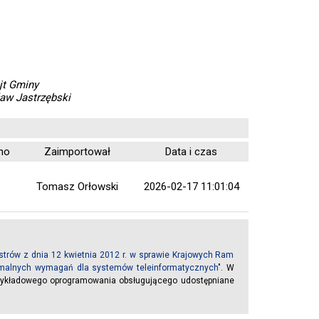
jt Gminy
ław Jastrzębski
no
Zaimportował
Data i czas
Tomasz Orłowski
2026-02-17 11:01:04
trów z dnia 12 kwietnia 2012 r. w sprawie Krajowych Ram
inimalnych wymagań dla systemów teleinformatycznych"
. W
rzykładowego oprogramowania obsługującego udostępniane