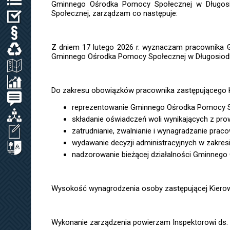
Gminnego Ośrodka Pomocy Społecznej w Długosi
Społecznej, zarządzam co następuje:
WYBORY
PRAWO LOKALNE
Z dniem 17 lutego 2026 r. wyznaczam pracownika 
ODPADY KOMUNALNE, WODA I ŚCIEKI
Gminnego Ośrodka Pomocy Społecznej w Długosiodle.
ZAGOSPODAROWANIE PRZESTRZENNE
SPRAWOZDANIA / KONTROLA ZARZĄDCZA
Do zakresu obowiązków pracownika zastępującego K
PETYCJE
reprezentowanie Gminnego Ośrodka Pomocy Sp
ORGANIZACJE LOKALNE
składanie oświadczeń woli wynikających z prow
zatrudnianie, zwalnianie i wynagradzanie pra
WNIOSEK O UDOSTĘPNIENIE INF. PUBL.
wydawanie decyzji administracyjnych w zakres
CYBERBEZPIECZEŃSTWO
nadzorowanie bieżącej działalności Gminnego 
Wysokość wynagrodzenia osoby zastępującej Kiero
Wykonanie zarządzenia powierzam Inspektorowi ds. o