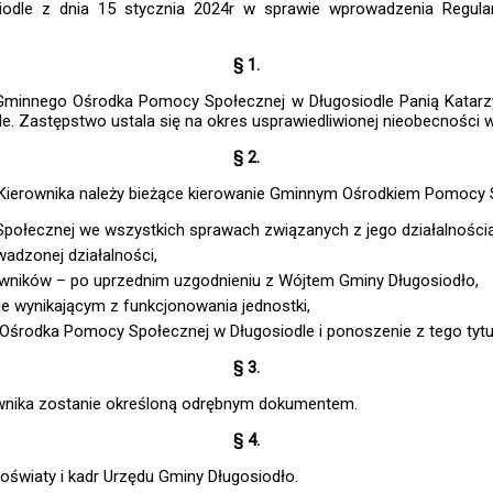
odle z dnia 15 stycznia 2024r w sprawie wprowadzenia Regul
§ 1.
Gminnego Ośrodka Pomocy Społecznej w Długosiodle Panią Katarz
 Zastępstwo ustala się na okres usprawiedliwionej nieobecności 
§ 2.
ierownika należy bieżące kierowanie Gminnym Ośrodkiem Pomocy S
ołecznej we wszystkich sprawach związanych z jego działalnością
adzonej działalności,
cowników – po uprzednim uzgodnieniu z Wójtem Gminy Długosiodło,
ie wynikającym z funkcjonowania jednostki,
Ośrodka Pomocy Społecznej w Długosiodle i ponoszenie z tego tytu
§ 3.
wnika zostanie określoną odrębnym dokumentem.
§ 4.
światy i kadr Urzędu Gminy Długosiodło.