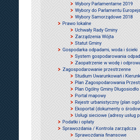
Wybory Parlamentarne 2019
Wybory do Parlamentu Europej
Wybory Samorządowe 2018
Prawo lokalne
Uchwały Rady Gminy
Zarządzenia Wójta
Statut Gminy
Gospodarka odpadami, woda i ścieki
System gospodarowania odpad
Zaopatrzenie w wodę i odprow
Zagospodarowanie przestrzenne
Studium Uwarunkowań i Kierun
Plan Zagospodarowania Przes
Plan Ogólny Gminy Długosiodło 
Portal mapowy
Rejestr urbanistyczny (plan og
Ekoportal (dokumenty o środowi
Usługi sieciowe (adresy usług p
Podatki i opłaty
Sprawozdania / Kontrola zarządcza
Sprawozdania finansowe