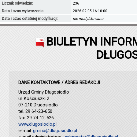
Licznik odwiedzin:
236
Data i czas wytworzenia:
2026-02-05 16:10:00
Data i czas ostatniej modyfikacji:
nie modyfikowano
BIULETYN INFOR
DŁUGOS
DANE KONTAKTOWE / ADRES REDAKCJI
Urząd Gminy Długosiodło
ul. Kościuszki 2
07-210 Długosiodło
tel. 29 64-23-650
fax. 29 74-12-526
www.dlugosiodlo.pl
e-mail:
gmina@dlugosiodlo.pl
e-mail administratora:
webmaster@dlugosiodlo.pl