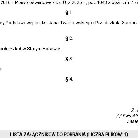
 2016 r. Prawo oświatowe / Dz. U. z 2025 r. , poz.1043 z poźn.zm. / 
§ 1.
koły Podstawowej im. ks. Jana Twardowskiego i Przedszkola Samo
§ 2.
połu Szkół w Starym Bosewie.
§ 3.
r.
§ 4.
Z U
/-/ Ewa Al
Zast
LISTA ZAŁĄCZNIKÓW DO POBRANIA (LICZBA PLIKÓW: 1)