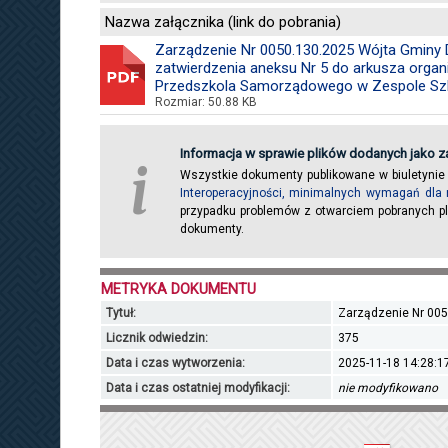
Nazwa załącznika (link do pobrania)
Zarządzenie Nr 0050.130.2025 Wójta Gminy Dł
zatwierdzenia aneksu Nr 5 do arkusza organ
Przedszkola Samorządowego w Zespole Szk
Rozmiar: 50.88 KB
Informacja w sprawie plików dodanych jako za
i
Wszystkie dokumenty publikowane w biuletynie
Interoperacyjności, minimalnych wymagań dla 
przypadku problemów z otwarciem pobranych pl
dokumenty.
METRYKA DOKUMENTU
Tytuł:
Zarządzenie Nr 00
Licznik odwiedzin:
375
Data i czas wytworzenia:
2025-11-18 14:28:1
Data i czas ostatniej modyfikacji:
nie modyfikowano