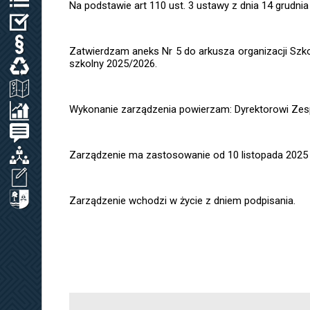
Na podstawie art 110 ust. 3 ustawy z dnia 14 grudnia
WYBORY
PRAWO LOKALNE
Zatwierdzam aneks Nr 5 do arkusza organizacji Sz
szkolny 2025/2026.
ODPADY KOMUNALNE, WODA I ŚCIEKI
ZAGOSPODAROWANIE PRZESTRZENNE
Wykonanie zarządzenia powierzam: Dyrektorowi Zes
SPRAWOZDANIA / KONTROLA ZARZĄDCZA
PETYCJE
ORGANIZACJE LOKALNE
Zarządzenie ma zastosowanie od 10 listopada 2025 
WNIOSEK O UDOSTĘPNIENIE INF. PUBL.
CYBERBEZPIECZEŃSTWO
Zarządzenie wchodzi w życie z dniem podpisania.