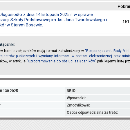
Pobra
ugosiodło z dnia 14 listopada 2025 r. w sprawie
izacji Szkoły Podstawowej im. ks. Jana Twardowskiego i
151
ół w Starym Bosewie.
łączniki:
 w formie załączników mają format zatwierdzony w
"Rozporządzeniu Rady Minis
rejestrów publicznych i wymiany informacji w postaci elektronicznej oraz m
ików, w artykule
"Oprogramowanie do obsługi załączników"
publikujemy listę p
50.130.2025
NR ID:
Wprowadził:
7
Zmodyfikował:
Osoba odpowiedzialna za treść: