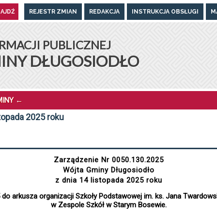
REJESTR ZMIAN
REDAKCJA
INSTRUKCJA OBSŁUGI
M
UGOSIODŁO
RMACJI PUBLICZNEJ
INY DŁUGOSIODŁO
MINY
←
stopada 2025 roku
Zarządzenie Nr 0050.130.2025
Wójta Gminy Długosiodło
z dnia 14 listopada 2025 roku
5 do arkusza organizacji Szkoły Podstawowej im. ks. Jana Twardo
w Zespole Szkół w Starym Bosewie.