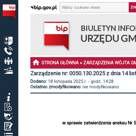
BIULETYN INFORMACJI PUBLICZNEJ URZĘDU GMINY DŁ
BIULETYN INFO
MENU PODMIOTOWE
URZĘDU GM
INFORMACJE O GMINIE DŁUGOSIODŁO
URZĄD GMINY
RADA GMINY
STRONA GŁÓWNA
»
ZARZĄDZENIA WÓJTA G
SOŁECTWA I SOŁTYSI
Zarządzenie nr: 0050.130.2025 z dnia 14 li
Dodano:
18 listopada 2025 r. - godz. 14:28
MENU PRZEDMIOTOWE
Ostatnio zmodyfikowano:
nie modyfikowano
KOMUNIKATY
JAK ZAŁATWIĆ SPRAWĘ / KARTY USŁUG
ZAMÓWIENIA PUBLICZNE / PLAN POSTĘP.
w sprawie zatwierdzenia aneksu Nr 
OŚWIADCZENIA MAJĄTKOWE
REJESTRY