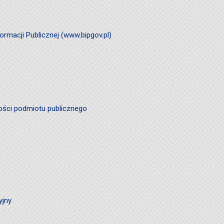
ormacji Publicznej (www.bipgov.pl)
ości podmiotu publicznego
yjny