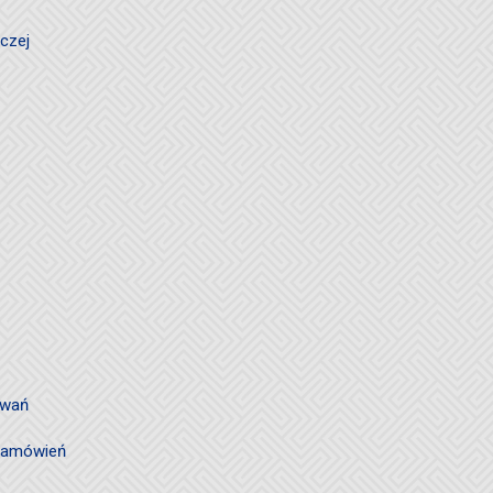
czej
owań
 zamówień