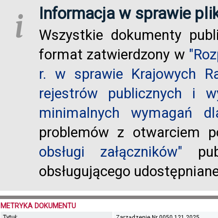
Informacja w sprawie pli
i
Wszystkie dokumenty publ
format zatwierdzony w
"Roz
r. w sprawie Krajowych R
rejestrów publicznych i w
minimalnych wymagań dla
problemów z otwarciem po
obsługi załączników"
publ
obsługującego udostępnian
METRYKA DOKUMENTU
Tytuł:
Zarządzenie Nr 0050.121.2025