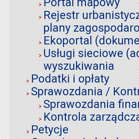
Portal mapowy
Rejestr urbanistyc
plany zagospodar
Ekoportal (dokume
Usługi sieciowe (a
wyszukiwania
Podatki i opłaty
Sprawozdania / Kont
Sprawozdania fin
Kontrola zarządcz
Petycje