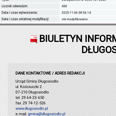
Licznik odwiedzin:
430
Data i czas wytworzenia:
2025-11-06 08:56:14
Data i czas ostatniej modyfikacji:
nie modyfikowano
BIULETYN INFOR
DŁUGOS
DANE KONTAKTOWE / ADRES REDAKCJI
Urząd Gminy Długosiodło
ul. Kościuszki 2
07-210 Długosiodło
tel. 29 64-23-650
fax. 29 74-12-526
www.dlugosiodlo.pl
e-mail:
gmina@dlugosiodlo.pl