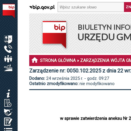
BIULETYN INFORMACJI PUBLICZNEJ URZĘDU GMINY DŁ
BIULETYN INFO
MENU PODMIOTOWE
URZĘDU GM
INFORMACJE O GMINIE DŁUGOSIODŁO
URZĄD GMINY
RADA GMINY
STRONA GŁÓWNA
»
ZARZĄDZENIA WÓJTA G
SOŁECTWA I SOŁTYSI
Zarządzenie nr: 0050.102.2025 z dnia 22 wr
Dodano:
24 września 2025 r. - godz. 09:27
MENU PRZEDMIOTOWE
Ostatnio zmodyfikowano:
nie modyfikowano
KOMUNIKATY
JAK ZAŁATWIĆ SPRAWĘ / KARTY USŁUG
ZAMÓWIENIA PUBLICZNE / PLAN POSTĘP.
w sprawie zatwierdzenia aneksu Nr 
OŚWIADCZENIA MAJĄTKOWE
REJESTRY