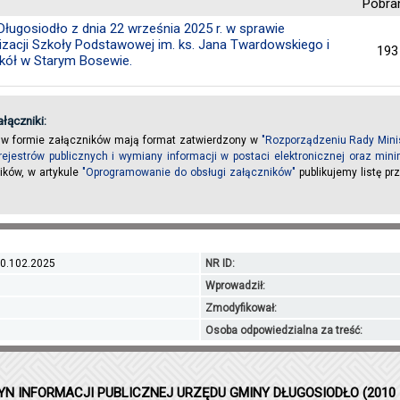
Pobra
ługosiodło z dnia 22 września 2025 r. w sprawie
izacji Szkoły Podstawowej im. ks. Jana Twardowskiego i
193
ół w Starym Bosewie.
łączniki:
 w formie załączników mają format zatwierdzony w
"Rozporządzeniu Rady Minis
rejestrów publicznych i wymiany informacji w postaci elektronicznej oraz m
ików, w artykule
"Oprogramowanie do obsługi załączników"
publikujemy listę p
50.102.2025
NR ID:
Wprowadził:
1
Zmodyfikował:
Osoba odpowiedzialna za treść:
YN INFORMACJI PUBLICZNEJ URZĘDU GMINY DŁUGOSIODŁO (2010 