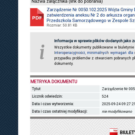
Nazwa załącznika (link do pobrania)
Zarządzenie Nr 0050.102.2025 Wójta Gminy D
zatwierdzenia aneksu Nr 2 do arkusza organ
Przedszkola Samorządowego w Zespole Szk
Rozmiar: 50.81 KB
Informacja w sprawie plików dodanych jako za
i
Wszystkie dokumenty publikowane w biuletynie
Interoperacyjności, minimalnych wymagań dla 
przypadku problemów z otwarciem pobranych pl
dokumenty.
METRYKA DOKUMENTU
Tytuł:
Zarządzenie Nr 00
Licznik odwiedzin:
524
Data i czas wytworzenia:
2025-09-24 09:27:2
Data i czas ostatniej modyfikacji:
nie modyfikowano
BIULET