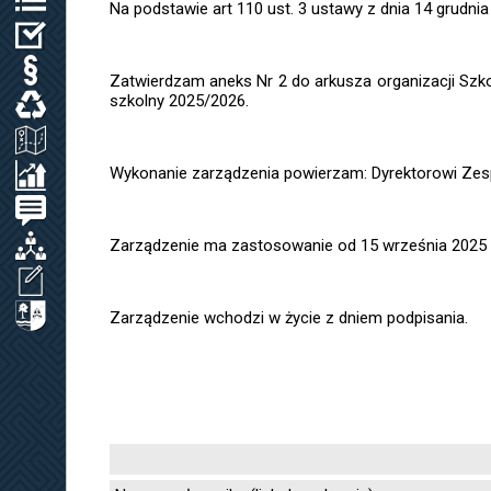
Na podstawie art 110 ust. 3 ustawy z dnia 14 grudnia
WYBORY
PRAWO LOKALNE
Zatwierdzam aneks Nr 2 do arkusza organizacji Sz
szkolny 2025/2026.
ODPADY KOMUNALNE, WODA I ŚCIEKI
ZAGOSPODAROWANIE PRZESTRZENNE
Wykonanie zarządzenia powierzam: Dyrektorowi Zes
SPRAWOZDANIA / KONTROLA ZARZĄDCZA
PETYCJE
ORGANIZACJE LOKALNE
Zarządzenie ma zastosowanie od 15 września 2025 r.
WNIOSEK O UDOSTĘPNIENIE INF. PUBL.
CYBERBEZPIECZEŃSTWO
Zarządzenie wchodzi w życie z dniem podpisania.