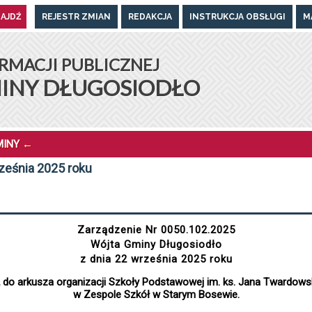
REJESTR ZMIAN
REDAKCJA
INSTRUKCJA OBSŁUGI
M
UGOSIODŁO
RMACJI PUBLICZNEJ
INY DŁUGOSIODŁO
MINY
←
ześnia 2025 roku
Zarządzenie Nr 0050.102.2025
Wójta Gminy Długosiodło
z dnia 22 września 2025 roku
2 do arkusza organizacji Szkoły Podstawowej im. ks. Jana Twardo
w Zespole Szkół w Starym Bosewie.