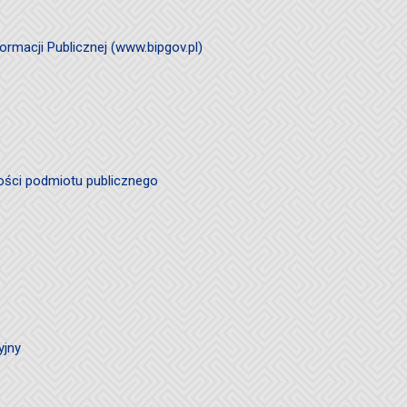
ormacji Publicznej (www.bipgov.pl)
ości podmiotu publicznego
yjny