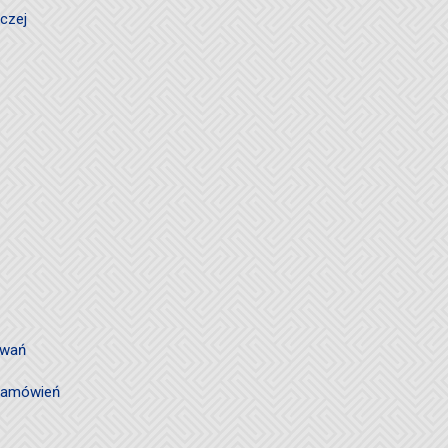
czej
owań
 zamówień