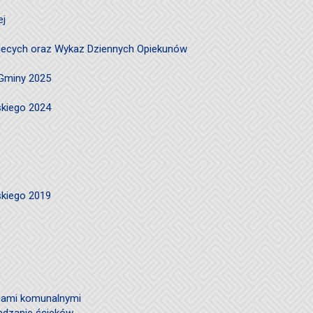
ej
ciecych oraz Wykaz Dziennych Opiekunów
 Gminy 2025
skiego 2024
skiego 2019
ami komunalnymi
adzanie ścieków