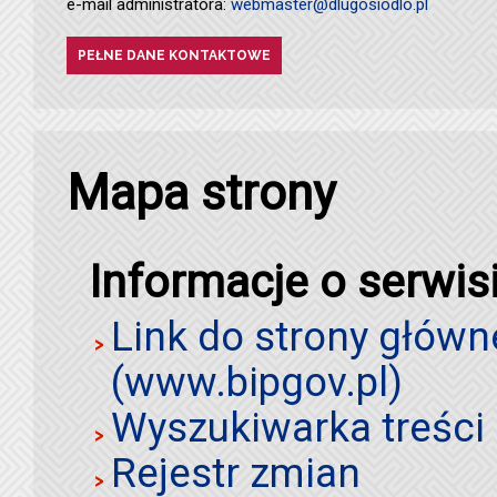
e-mail administratora:
webmaster@dlugosiodlo.pl
PEŁNE DANE KONTAKTOWE
Mapa strony
Informacje o serwis
Link do strony główn
(www.bipgov.pl)
Wyszukiwarka treści 
Rejestr zmian