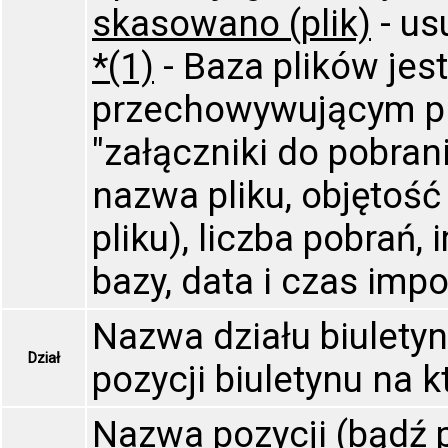
skasowano (plik)
- us
*(1)
- Baza plików je
przechowywującym pli
"załączniki do pobrani
nazwa pliku, objętość
pliku), liczba pobrań,
bazy, data i czas impo
Nazwa działu biulety
Dział
pozycji biuletynu na 
Nazwa pozycji (bądź 