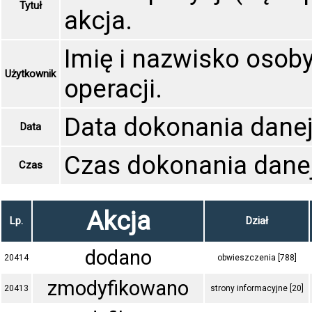
Tytuł
akcja.
Imię i nazwisko osob
Użytkownik
operacji.
Data dokonania danej o
Data
Czas dokonania danej 
Czas
Akcja
Lp.
Dział
dodano
20414
obwieszczenia [788]
zmodyfikowano
20413
strony informacyjne [20]