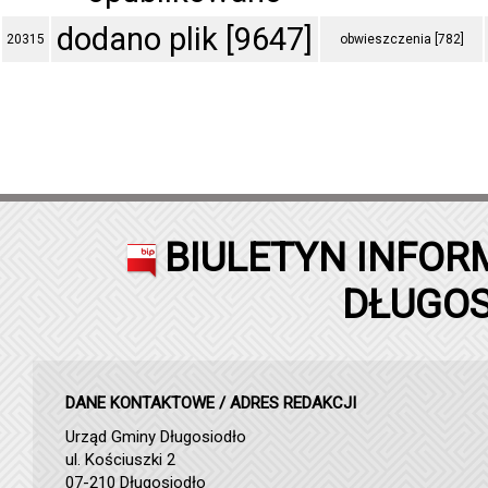
dodano plik [9647]
20315
obwieszczenia [782]
BIULETYN INFOR
DŁUGOS
DANE KONTAKTOWE / ADRES REDAKCJI
Urząd Gminy Długosiodło
ul. Kościuszki 2
07-210 Długosiodło