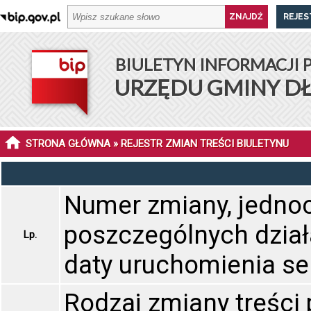
REJES
BIULETYN INFORMACJI 
URZĘDU GMINY D
STRONA GŁÓWNA
» REJESTR ZMIAN TREŚCI BIULETYNU
Numer zmiany, jedno
poszczególnych dział
Lp.
daty uruchomienia se
Rodzaj zmiany treści p