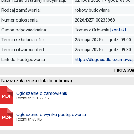
Data i czas ostatniej modyfikacji:
02 lipca 2026 r. - godz. 08:36
Rodzaj zamówienia:
roboty budowlane
Numer ogłoszenia:
2026/BZP 00233968
Osoba odpowiedzialna:
Tomasz Orłowski
[kontakt]
Termin składania ofert:
25 maja 2025 r. - godz. 09:00
Termin otwarcia ofert:
25 maja 2025 r. - godz. 09:30
Link do Postępowania:
https://dlugosiodlo.ezamawia
LISTA ZA
Nazwa załącznika (link do pobrania)
Ogłoszenie o zamówieniu
Rozmiar: 201.77 KB
Ogłoszenie o wyniku postępowania
Rozmiar: 68 KB