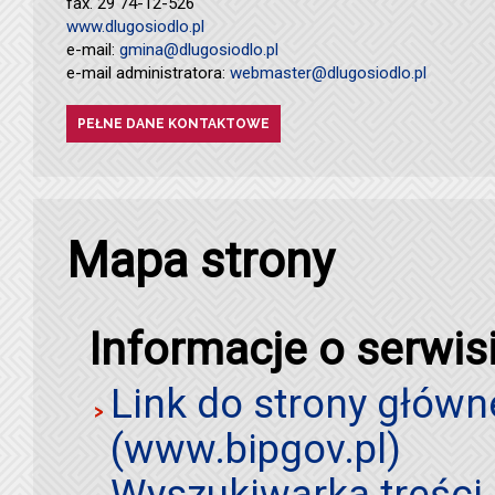
fax. 29 74-12-526
www.dlugosiodlo.pl
e-mail:
gmina@dlugosiodlo.pl
e-mail administratora:
webmaster@dlugosiodlo.pl
PEŁNE DANE KONTAKTOWE
Mapa strony
Informacje o serwis
Link do strony główn
(www.bipgov.pl)
Wyszukiwarka treści 