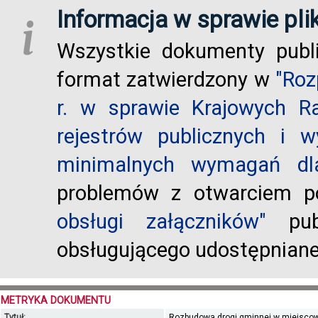
Informacja w sprawie pli
i
Wszystkie dokumenty publ
format zatwierdzony w
"Roz
r. w sprawie Krajowych R
rejestrów publicznych i w
minimalnych wymagań dla
problemów z otwarciem po
obsługi załączników"
publ
obsługującego udostępnian
METRYKA DOKUMENTU
Tytuł:
Rozbudowa drogi gminnej w miejscowo