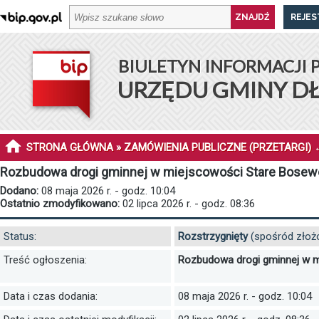
REJES
BIULETYN INFORMACJI 
URZĘDU GMINY D
STRONA GŁÓWNA
»
ZAMÓWIENIA PUBLICZNE (PRZETARGI)
Rozbudowa drogi gminnej w miejscowości Stare Bosew
Dodano:
08 maja 2026 r. - godz. 10:04
Ostatnio zmodyfikowano:
02 lipca 2026 r. - godz. 08:36
Status:
Rozstrzygnięty
(spośród złożo
Treść ogłoszenia:
Rozbudowa drogi gminnej w m
Data i czas dodania:
08 maja 2026 r. - godz. 10:04