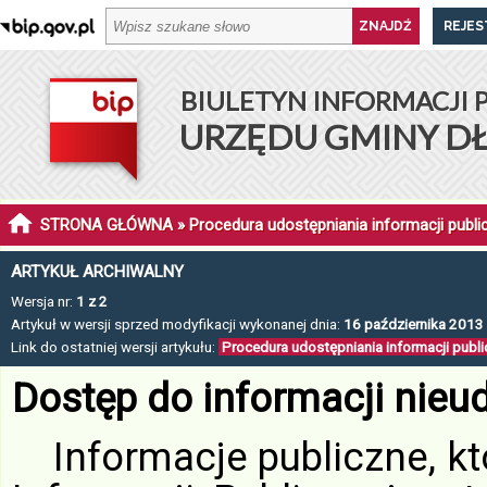
REJES
BIULETYN INFORMACJI 
URZĘDU GMINY D
STRONA GŁÓWNA
» Procedura udostępniania informacji publi
ARTYKUŁ ARCHIWALNY
Wersja nr:
1 z 2
Artykuł w wersji sprzed modyfikacji wykonanej dnia:
16 października 2013 r
Link do ostatniej wersji artykułu:
Procedura udostępniania informacji publi
Dostęp do informacji nieu
Informacje publiczne, k