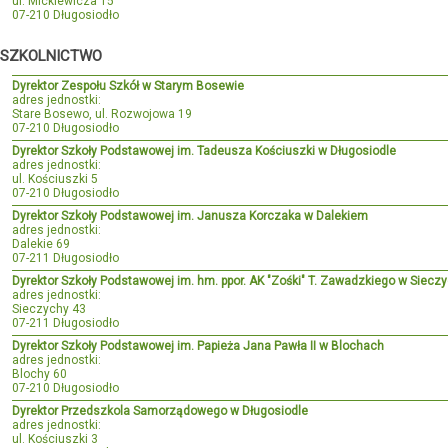
ul. Mickiewicza 15
07-210 Długosiodło
SZKOLNICTWO
Dyrektor Zespołu Szkół w Starym Bosewie
adres jednostki:
Stare Bosewo, ul. Rozwojowa 19
07-210 Długosiodło
Dyrektor Szkoły Podstawowej im. Tadeusza Kościuszki w Długosiodle
adres jednostki:
ul. Kościuszki 5
07-210 Długosiodło
Dyrektor Szkoły Podstawowej im. Janusza Korczaka w Dalekiem
adres jednostki:
Dalekie 69
07-211 Długosiodło
Dyrektor Szkoły Podstawowej im. hm. ppor. AK "Zośki" T. Zawadzkiego w Siecz
adres jednostki:
Sieczychy 43
07-211 Długosiodło
Dyrektor Szkoły Podstawowej im. Papieża Jana Pawła II w Blochach
adres jednostki:
Blochy 60
07-210 Długosiodło
Dyrektor Przedszkola Samorządowego w Długosiodle
adres jednostki:
ul. Kościuszki 3