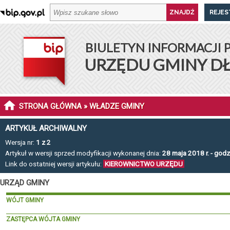
REJES
BIULETYN INFORMACJI 
URZĘDU GMINY D
STRONA GŁÓWNA
» WŁADZE GMINY
ARTYKUŁ ARCHIWALNY
Wersja nr:
1 z 2
Artykuł w wersji sprzed modyfikacji wykonanej dnia:
28 maja 2018 r. - godz
Link do ostatniej wersji artykułu:
KIEROWNICTWO URZĘDU
URZĄD GMINY
WÓJT GMINY
ZASTĘPCA WÓJTA GMINY