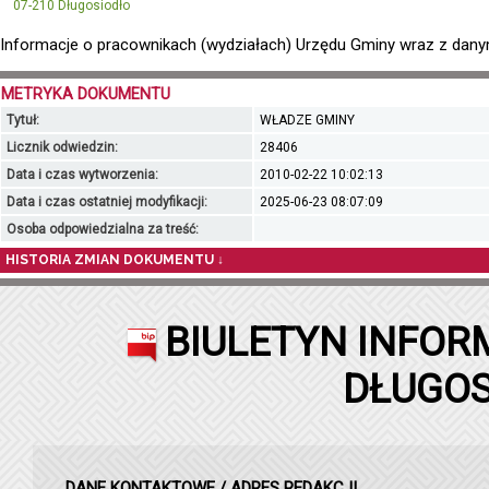
07-210 Długosiodło
Informacje o pracownikach (wydziałach) Urzędu Gminy wraz z danym
METRYKA DOKUMENTU
Tytuł:
WŁADZE GMINY
Licznik odwiedzin:
28406
Data i czas wytworzenia:
2010-02-22 10:02:13
Data i czas ostatniej modyfikacji:
2025-06-23 08:07:09
Osoba odpowiedzialna za treść:
HISTORIA ZMIAN DOKUMENTU ↓
BIULETYN INFOR
DŁUGOS
DANE KONTAKTOWE / ADRES REDAKCJI