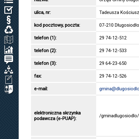
WYBORY
ulica, nr:
Tadeusza Kościusz
PRAWO LOKALNE
kod pocztowy, poczta:
07-210 Długosiodł
ODPADY KOMUNALNE, WODA I ŚCIEKI
telefon (1):
29 74-12-512
ZAGOSPODAROWANIE PRZESTRZENNE
SPRAWOZDANIA / KONTROLA ZARZĄDCZA
telefon (2):
29 74-12-533
PETYCJE
telefon (3):
29 64-23-650
ORGANIZACJE LOKALNE
fax:
29 74-12-526
WNIOSEK O UDOSTĘPNIENIE INF. PUBL.
e-mail:
gmina@dlugosiodlo
CYBERBEZPIECZEŃSTWO
elektroniczna skrzynka
/gminadlugosiodlo/
podawcza (e-PUAP):