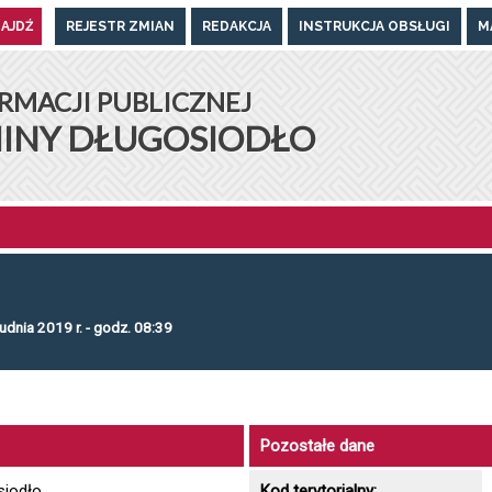
REJESTR ZMIAN
REDAKCJA
INSTRUKCJA OBSŁUGI
M
UGOSIODŁO
RMACJI PUBLICZNEJ
INY DŁUGOSIODŁO
udnia 2019 r. - godz. 08:39
Pozostałe dane
siodło
Kod terytorialny: