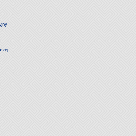
yjny
czej