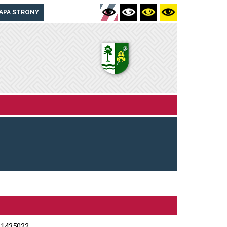
APA STRONY
1435022