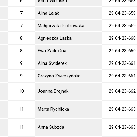
6
Anna Wicińska
29 64-23-658
7
Alina Lalak
29 64-23-659
7
Małgorzata Piotrowska
29 64-23-659
8
Agnieszka Laska
29 64-23-660
8
Ewa Zadrożna
29 64-23-660
9
Alina Świderek
29 64-23-661
9
Grażyna Zwierzyńska
29 64-23-661
10
Joanna Brejnak
29 64-23-662
11
Marta Rychlicka
29 64-23-663
11
Anna Subzda
29 64-23-663