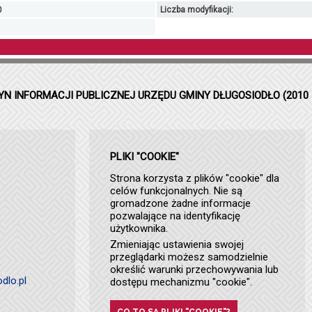
0
Liczba modyfikacji:
YN INFORMACJI PUBLICZNEJ URZĘDU GMINY DŁUGOSIODŁO (2010 
PLIKI "COOKIE"
Strona korzysta z plików "cookie" dla
celów funkcjonalnych. Nie są
gromadzone żadne informacje
pozwalające na identyfikację
użytkownika.
Zmieniając ustawienia swojej
przeglądarki możesz samodzielnie
określić warunki przechowywania lub
dlo.pl
dostępu mechanizmu "cookie".
CO TO SĄ PLIKI "COOKIE"?