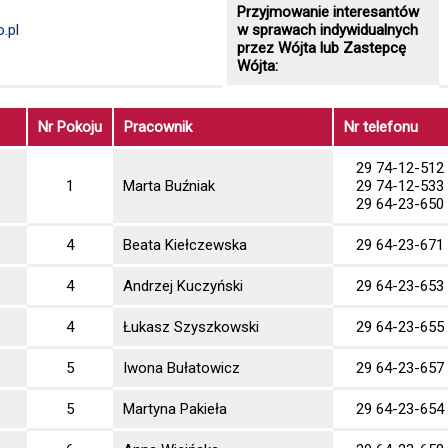
Przyjmowanie interesantów
.pl
w sprawach indywidualnych
przez Wójta lub Zastepcę
Wójta:
Nr Pokoju
Pracownik
Nr telefonu
29 74-12-512
1
Marta Buźniak
29 74-12-533
29 64-23-650
4
Beata Kiełczewska
29 64-23-671
4
Andrzej Kuczyński
29 64-23-653
4
Łukasz Szyszkowski
29 64-23-655
5
Iwona Bułatowicz
29 64-23-657
5
Martyna Pakieła
29 64-23-654