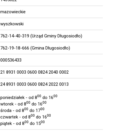
mazowieckie
wyszkowski
762-14-40-319 (Urząd Gminy Długosiodło)
762-19-18-666 (Gmina Długosiodło)
000536433
21 8931 0003 0600 0824 2040 0002
24 8931 0003 0600 0824 2022 0013
00
00
poniedziałek - od 8
do 16
00
00
wtorek - od 8
do 16
00
00
środa - od 8
do 17
00
00
czwartek - od 8
do 16
00
00
piątek - od 8
do 15