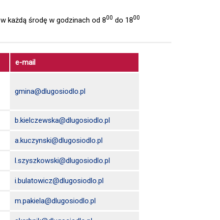
00
00
w każdą środę w godzinach od 8
do 18
e-mail
gmina@dlugosiodlo.pl
b.kielczewska@dlugosiodlo.pl
a.kuczynski@dlugosiodlo.pl
l.szyszkowski@dlugosiodlo.pl
i.bulatowicz@dlugosiodlo.pl
m.pakiela@dlugosiodlo.pl