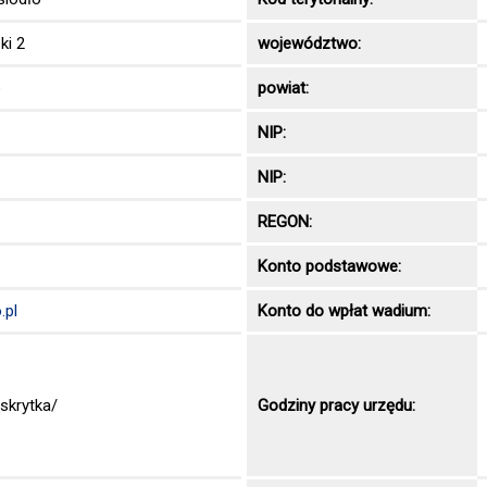
ki 2
województwo:
o
powiat:
NIP:
NIP:
REGON:
Konto podstawowe:
.pl
Konto do wpłat wadium:
skrytka/
Godziny pracy urzędu: