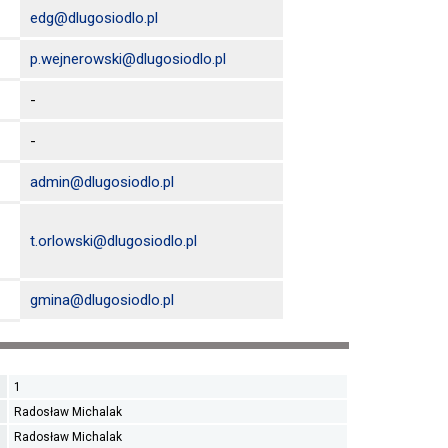
edg@dlugosiodlo.pl
p.wejnerowski@dlugosiodlo.pl
-
-
admin@dlugosiodlo.pl
t.orlowski@dlugosiodlo.pl
gmina@dlugosiodlo.pl
1
Radosław Michalak
Radosław Michalak