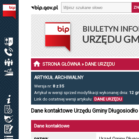
BIULETYN INFORMACJI PUBLICZNEJ URZĘDU GMINY DŁ
BIULETYN INFO
MENU PODMIOTOWE
URZĘDU GM
INFORMACJE O GMINIE DŁUGOSIODŁO
URZĄD GMINY
RADA GMINY
STRONA GŁÓWNA
» DANE URZĘDU
SOŁECTWA I SOŁTYSI
ARTYKUŁ ARCHIWALNY
Wersja nr:
8 z 35
MENU PRZEDMIOTOWE
Artykuł w wersji sprzed modyfikacji wykonanej dnia:
12 gr
KOMUNIKATY
Link do ostatniej wersji artykułu:
DANE URZĘDU
JAK ZAŁATWIĆ SPRAWĘ / KARTY USŁUG
Dane kontaktowe Urzędu Gminy Długosiodło
ZAMÓWIENIA PUBLICZNE / PLAN POSTĘP.
Dane kontaktowe
OŚWIADCZENIA MAJĄTKOWE
nazwa:
Urząd Gminy Długo
REJESTRY