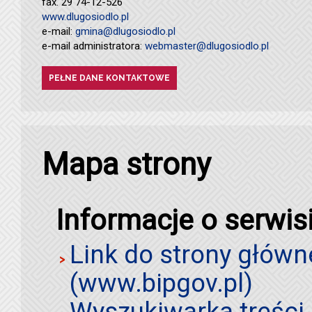
fax. 29 74-12-526
www.dlugosiodlo.pl
e-mail:
gmina@dlugosiodlo.pl
e-mail administratora:
webmaster@dlugosiodlo.pl
PEŁNE DANE KONTAKTOWE
Mapa strony
Informacje o serwis
Link do strony główn
(www.bipgov.pl)
Wyszukiwarka treści 