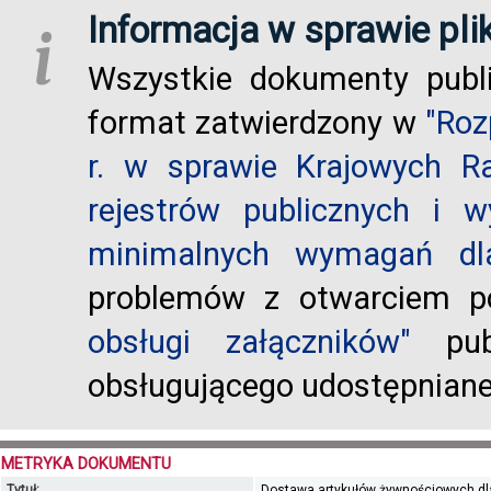
Informacja w sprawie pli
i
Wszystkie dokumenty publ
format zatwierdzony w
"Roz
r. w sprawie Krajowych R
rejestrów publicznych i w
minimalnych wymagań dla
problemów z otwarciem po
obsługi załączników"
publ
obsługującego udostępnian
METRYKA DOKUMENTU
Tytuł:
Dostawa artykułów żywnościowych d