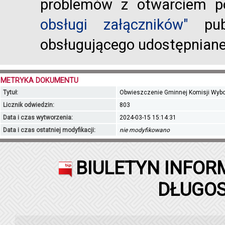
problemów z otwarciem po
obsługi załączników"
publ
obsługującego udostępnian
METRYKA DOKUMENTU
Tytuł:
Obwieszczenie Gminnej Komisji Wybor
Licznik odwiedzin:
803
Data i czas wytworzenia:
2024-03-15 15:14:31
Data i czas ostatniej modyfikacji:
nie modyfikowano
BIULETYN INFOR
DŁUGOS