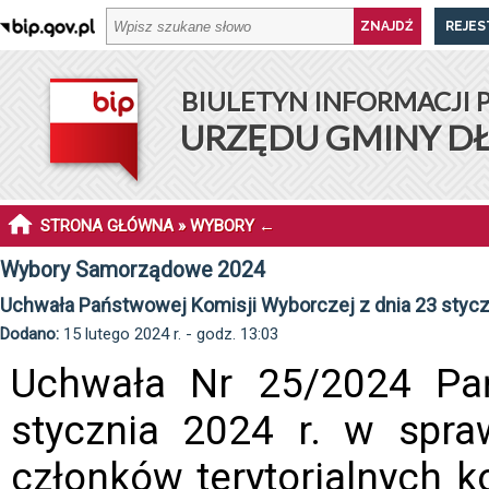
REJES
BIULETYN INFORMACJI 
URZĘDU GMINY D
STRONA GŁÓWNA
»
WYBORY
←
Wybory Samorządowe 2024
Uchwała Państwowej Komisji Wyborczej z dnia 23 styczn
Dodano:
15 lutego 2024 r. - godz. 13:03
Uchwała Nr 25/2024 Pań
stycznia 2024 r. w spr
członków terytorialnych k