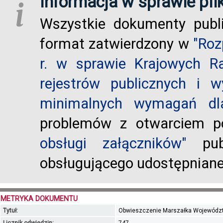
Informacja w sprawie pli
i
Wszystkie dokumenty publ
format zatwierdzony w
"Roz
r. w sprawie Krajowych R
rejestrów publicznych i w
minimalnych wymagań dla
problemów z otwarciem po
obsługi załączników"
publ
obsługującego udostępnian
METRYKA DOKUMENTU
Tytuł:
Obwieszczenie Marszałka Wojewódz