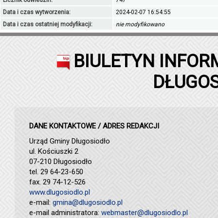
Licznik odwiedzin:
747
Data i czas wytworzenia:
2024-02-07 16:54:55
Data i czas ostatniej modyfikacji:
nie modyfikowano
BIULETYN INFOR
DŁUGOS
DANE KONTAKTOWE / ADRES REDAKCJI
Urząd Gminy Długosiodło
ul. Kościuszki 2
07-210 Długosiodło
tel. 29 64-23-650
fax. 29 74-12-526
www.dlugosiodlo.pl
e-mail:
gmina@dlugosiodlo.pl
e-mail administratora:
webmaster@dlugosiodlo.pl