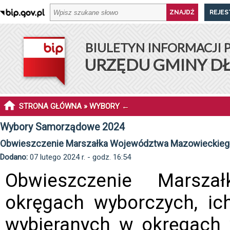
REJES
BIULETYN INFORMACJI 
URZĘDU GMINY D
STRONA GŁÓWNA
»
WYBORY
←
Wybory Samorządowe 2024
Obwieszczenie Marszałka Województwa Mazowieckieg
Dodano:
07 lutego 2024 r. - godz. 16:54
Obwieszczenie Marsz
okręgach wyborczych, ich
wybieranych w okręgach 