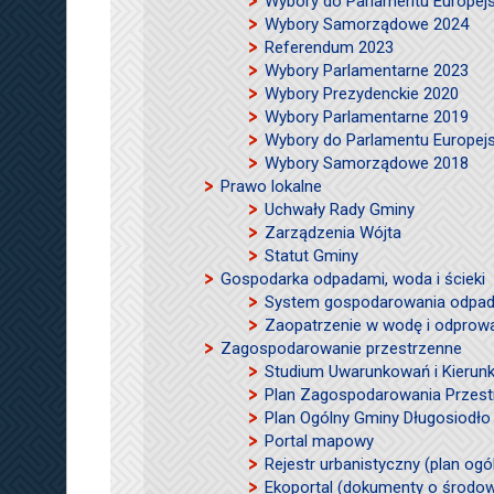
Wybory do Parlamentu Europej
Wybory Samorządowe 2024
Referendum 2023
Wybory Parlamentarne 2023
Wybory Prezydenckie 2020
Wybory Parlamentarne 2019
Wybory do Parlamentu Europej
Wybory Samorządowe 2018
Prawo lokalne
Uchwały Rady Gminy
Zarządzenia Wójta
Statut Gminy
Gospodarka odpadami, woda i ścieki
System gospodarowania odpad
Zaopatrzenie w wodę i odprow
Zagospodarowanie przestrzenne
Studium Uwarunkowań i Kierun
Plan Zagospodarowania Przes
Plan Ogólny Gminy Długosiodło 
Portal mapowy
Rejestr urbanistyczny (plan og
Ekoportal (dokumenty o środowi