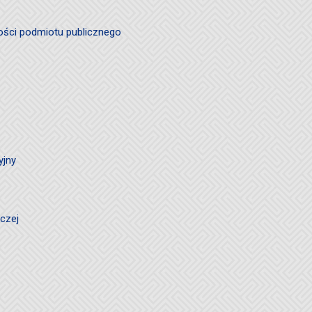
ości podmiotu publicznego
yjny
czej