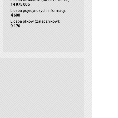
14 975 005
Liczba pojedynczych informacji:
4 600
Liczba plików (załączników):
9 176