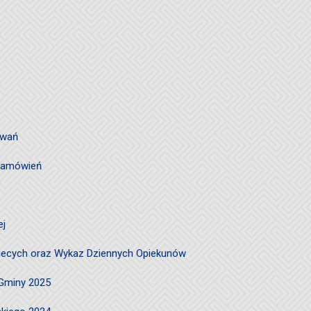
owań
 zamówień
ej
ciecych oraz Wykaz Dziennych Opiekunów
 Gminy 2025