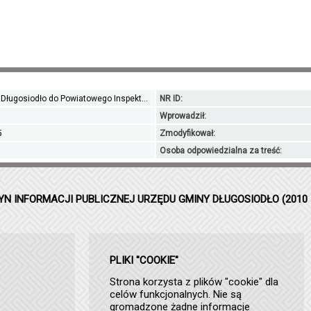
Długosiodło do Powiatowego Inspekt...
NR ID:
Wprowadził:
5
Zmodyfikował:
Osoba odpowiedzialna za treść:
YN INFORMACJI PUBLICZNEJ URZĘDU GMINY DŁUGOSIODŁO (2010 
PLIKI "COOKIE"
Strona korzysta z plików "cookie" dla
celów funkcjonalnych. Nie są
gromadzone żadne informacje