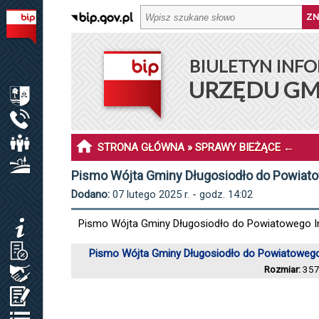
BIULETYN INFORMACJI PUBLICZNEJ URZĘDU GMINY DŁ
BIULETYN INFO
MENU PODMIOTOWE
URZĘDU GM
INFORMACJE O GMINIE DŁUGOSIODŁO
URZĄD GMINY
RADA GMINY
STRONA GŁÓWNA
»
SPRAWY BIEŻĄCE
←
SOŁECTWA I SOŁTYSI
Pismo Wójta Gminy Długosiodło do Powiat
Dodano:
07 lutego 2025 r. - godz. 14:02
MENU PRZEDMIOTOWE
Pismo Wójta Gminy Długosiodło do Powiatowego I
KOMUNIKATY
JAK ZAŁATWIĆ SPRAWĘ / KARTY USŁUG
Pismo Wójta Gminy Długosiodło do Powiatowego
Rozmiar:
357
ZAMÓWIENIA PUBLICZNE / PLAN POSTĘP.
OŚWIADCZENIA MAJĄTKOWE
REJESTRY