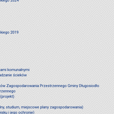
skiego 2024
skiego 2019
ami komunalnymi
adzanie ścieków
ków Zagospodarowania Przestrzennego Gminy Długosiodło
trzennego
(projekt)
ólny, studium, miejscowe plany zagospodarowania)
sku i jego ochronie)