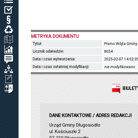
WYBORY
PRAWO LOKALNE
ODPADY KOMUNALNE, WODA I ŚCIEKI
METRYKA DOKUMENTU
ZAGOSPODAROWANIE PRZESTRZENNE
Tytuł:
Pismo Wójta Gminy 
SPRAWOZDANIA / KONTROLA ZARZĄDCZA
Licznik odwiedzin:
8654
PETYCJE
Data i czas wytworzenia:
2025-02-07 14:02:0
Data i czas ostatniej modyfikacji:
nie modyfikowano
ORGANIZACJE LOKALNE
WNIOSEK O UDOSTĘPNIENIE INF. PUBL.
BIULET
CYBERBEZPIECZEŃSTWO
DANE KONTAKTOWE / ADRES REDAKCJI
Urząd Gminy Długosiodło
ul. Kościuszki 2
07-210 Długosiodło