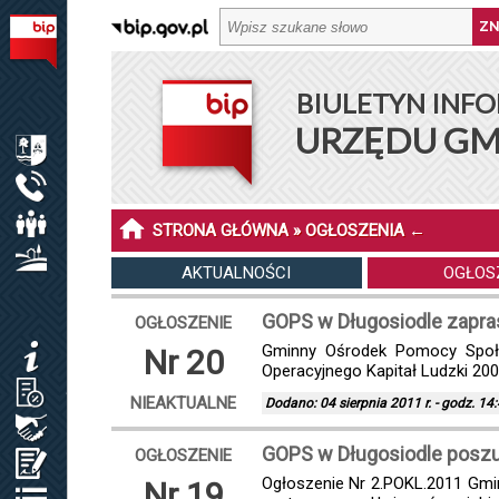
BIULETYN INFORMACJI PUBLICZNEJ URZĘDU GMINY DŁ
BIULETYN INFO
MENU PODMIOTOWE
URZĘDU GM
INFORMACJE O GMINIE DŁUGOSIODŁO
URZĄD GMINY
RADA GMINY
STRONA GŁÓWNA
»
OGŁOSZENIA
←
SOŁECTWA I SOŁTYSI
AKTUALNOŚCI
OGŁOS
MENU PRZEDMIOTOWE
GOPS w Długosiodle zapras
OGŁOSZENIE
Gminny Ośrodek Pomocy Społec
Nr 20
KOMUNIKATY
Operacyjnego Kapitał Ludzki 2007
JAK ZAŁATWIĆ SPRAWĘ / KARTY USŁUG
NIEAKTUALNE
Dodano: 04 sierpnia 2011 r. - godz. 14
ZAMÓWIENIA PUBLICZNE / PLAN POSTĘP.
GOPS w Długosiodle pos
OGŁOSZENIE
OŚWIADCZENIA MAJĄTKOWE
Ogłoszenie Nr 2.POKL.2011 Gm
Nr 19
REJESTRY