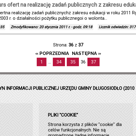
rs ofert na realizację zadań publicznych z zakresu eduk
fertna realizację zadań publicznychz zakresu edukacji w roku 2011
003 r. o działalności pożytku publicznegoi o wolonta...
:35
Zmodyfikowano: 20 stycznia 2011 r. - godz. 09:18
Licznik odwiedzin: 317
Strona:
36
z
37
« POPRZEDNIA
NASTĘPNA »
1
...
34
35
36
37
YN INFORMACJI PUBLICZNEJ URZĘDU GMINY DŁUGOSIODŁO (2010 
PLIKI "COOKIE"
Strona korzysta z plików "cookie" dla
celów funkcjonalnych. Nie są
gromadzone żadne informacje