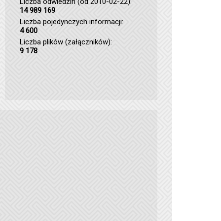
Liczba odwiedzin (od 2010-02-22):
14 989 169
Liczba pojedynczych informacji:
4 600
Liczba plików (załączników):
9 178