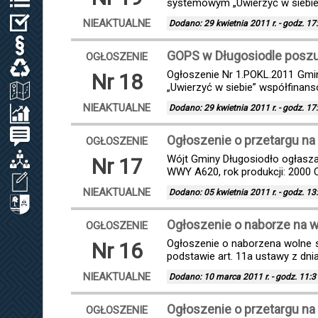
systemowym „Uwierzyć w siebie
WYBORY
NIEAKTUALNE
Dodano: 29 kwietnia 2011 r. - godz. 17
PRAWO LOKALNE
GOPS w Długosiodle posz
OGŁOSZENIE
ODPADY KOMUNALNE, WODA I ŚCIEKI
Ogłoszenie Nr 1.POKL.2011 Gm
Nr 18
„Uwierzyć w siebie” współfinan
ZAGOSPODAROWANIE PRZESTRZENNE
NIEAKTUALNE
Dodano: 29 kwietnia 2011 r. - godz. 17
SPRAWOZDANIA / KONTROLA ZARZĄDCZA
PETYCJE
Ogłoszenie o przetargu na
OGŁOSZENIE
ORGANIZACJE LOKALNE
Wójt Gminy Długosiodło ogłasza 
Nr 17
WWY A620, rok produkcji: 2000 C
WNIOSEK O UDOSTĘPNIENIE INF. PUBL.
NIEAKTUALNE
Dodano: 05 kwietnia 2011 r. - godz. 13
CYBERBEZPIECZEŃSTWO
Ogłoszenie o naborze na 
OGŁOSZENIE
Ogłoszenie o naborzena wolne st
Nr 16
podstawie art. 11a ustawy z dni
NIEAKTUALNE
Dodano: 10 marca 2011 r. - godz. 11:3
Ogłoszenie o przetargu n
OGŁOSZENIE