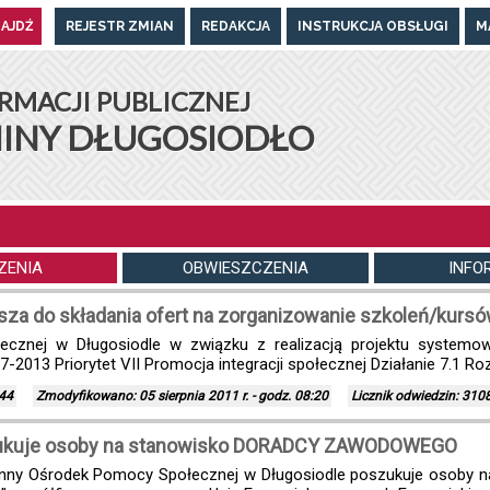
REJESTR ZMIAN
REDAKCJA
INSTRUKCJA OBSŁUGI
M
UGOSIODŁO
RMACJI PUBLICZNEJ
INY DŁUGOSIODŁO
ZENIA
OBWIESZCZENIA
INFO
za do składania ofert na zorganizowanie szkoleń/kursó
znej w Długosiodle w związku z realizacją projektu systemo
-2013 Priorytet VII Promocja integracji społecznej Działanie 7.1 Rozw
:44
Zmodyfikowano: 05 sierpnia 2011 r. - godz. 08:20
Licznik odwiedzin: 310
zukuje osoby na stanowisko DORADCY ZAWODOWEGO
inny Ośrodek Pomocy Społecznej w Długosiodle poszukuje osob