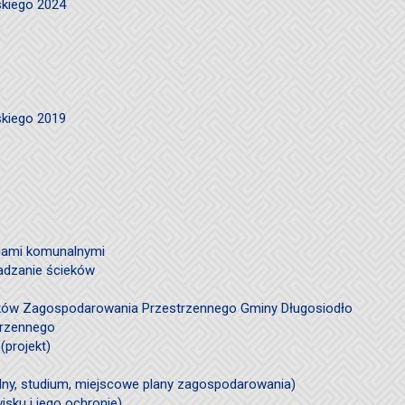
skiego 2024
skiego 2019
ami komunalnymi
adzanie ścieków
ków Zagospodarowania Przestrzennego Gminy Długosiodło
trzennego
(projekt)
ólny, studium, miejscowe plany zagospodarowania)
sku i jego ochronie)