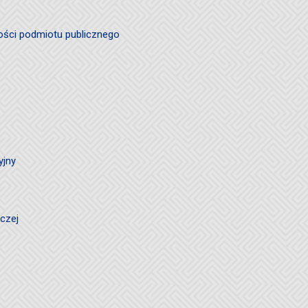
ości podmiotu publicznego
yjny
czej