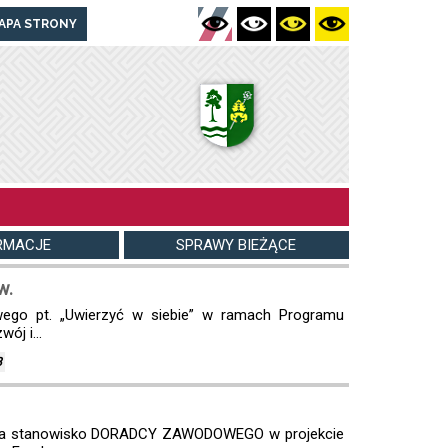
APA STRONY
RMACJE
SPRAWY BIEŻĄCE
w.
wego pt. „Uwierzyć w siebie” w ramach Programu
ój i...
8
y na stanowisko DORADCY ZAWODOWEGO w projekcie