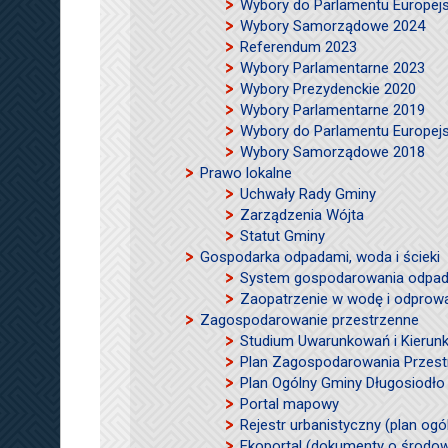
Wybory do Parlamentu Europej
Wybory Samorządowe 2024
Referendum 2023
Wybory Parlamentarne 2023
Wybory Prezydenckie 2020
Wybory Parlamentarne 2019
Wybory do Parlamentu Europej
Wybory Samorządowe 2018
Prawo lokalne
Uchwały Rady Gminy
Zarządzenia Wójta
Statut Gminy
Gospodarka odpadami, woda i ścieki
System gospodarowania odpad
Zaopatrzenie w wodę i odprow
Zagospodarowanie przestrzenne
Studium Uwarunkowań i Kierun
Plan Zagospodarowania Przes
Plan Ogólny Gminy Długosiodło 
Portal mapowy
Rejestr urbanistyczny (plan og
Ekoportal (dokumenty o środowi