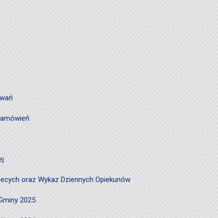
owań
 zamówień
ej
ciecych oraz Wykaz Dziennych Opiekunów
 Gminy 2025