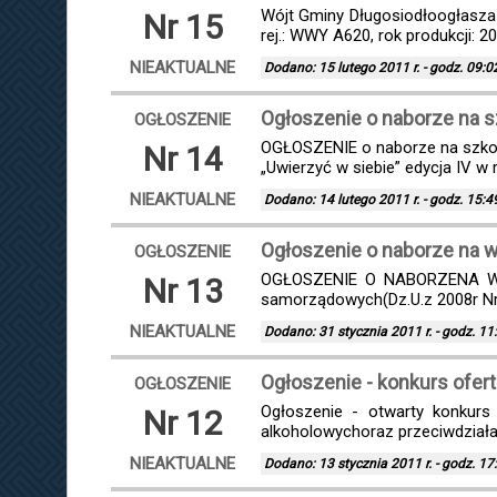
Wójt Gminy Długosiodłoogłasza 
Nr 15
rej.: WWY A620, rok produkcji: 2
NIEAKTUALNE
Dodano: 15 lutego 2011 r. - godz. 09:0
Ogłoszenie o naborze na s
OGŁOSZENIE
OGŁOSZENIE o naborze na szkol
Nr 14
„Uwierzyć w siebie” edycja IV w 
NIEAKTUALNE
Dodano: 14 lutego 2011 r. - godz. 15:4
Ogłoszenie o naborze na 
OGŁOSZENIE
OGŁOSZENIE O NABORZENA WOL
Nr 13
samorządowych(Dz.U.z 2008r Nr
NIEAKTUALNE
Dodano: 31 stycznia 2011 r. - godz. 11
Ogłoszenie - konkurs ofert
OGŁOSZENIE
Ogłoszenie - otwarty konkurs 
Nr 12
alkoholowychoraz przeciwdziałan
NIEAKTUALNE
Dodano: 13 stycznia 2011 r. - godz. 17