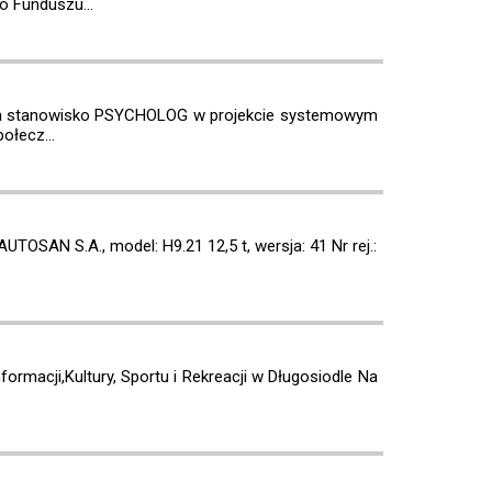
 Funduszu...
 na stanowisko PSYCHOLOG w projekcie systemowym
ołecz...
TOSAN S.A., model: H9.21 12,5 t, wersja: 41 Nr rej.:
rmacji,Kultury, Sportu i Rekreacji w Długosiodle Na