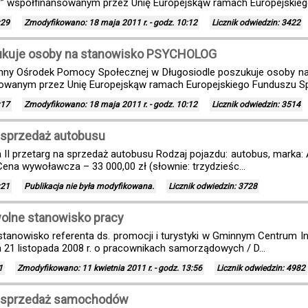
” współfinansowanym przez Unię Europejskąw ramach Europejskiego
:29
Zmodyfikowano: 18 maja 2011 r. - godz. 10:12
Licznik odwiedzin: 3422
ukuje osoby na stanowisko PSYCHOLOG
inny Ośrodek Pomocy Społecznej w Długosiodle poszukuje osoby
sowanym przez Unię Europejskąw ramach Europejskiego Funduszu Sp
:17
Zmodyfikowano: 18 maja 2011 r. - godz. 10:12
Licznik odwiedzin: 3514
 sprzedaż autobusu
II przetarg na sprzedaż autobusu Rodzaj pojazdu: autobus, marka: AU
ena wywoławcza – 33 000,00 zł (słownie: trzydzieśc...
:21
Publikacja nie była modyfikowana.
Licznik odwiedzin: 3728
wolne stanowisko pracy
anowisko referenta ds. promocji i turystyki w Gminnym Centrum Info
a 21 listopada 2008 r. o pracownikach samorządowych / D...
1
Zmodyfikowano: 11 kwietnia 2011 r. - godz. 13:56
Licznik odwiedzin: 4982
a sprzedaż samochodów