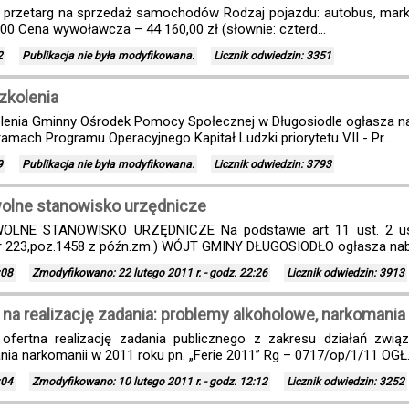
przetarg na sprzedaż samochodów Rodzaj pojazdu: autobus, marka:
000 Cena wywoławcza – 44 160,00 zł (słownie: czterd...
2
Publikacja nie była modyfikowana.
Licznik odwiedzin: 3351
zkolenia
enia Gminny Ośrodek Pomocy Społecznej w Długosiodle ogłasza nab
ramach Programu Operacyjnego Kapitał Ludzki priorytetu VII - Pr...
9
Publikacja nie była modyfikowana.
Licznik odwiedzin: 3793
wolne stanowisko urzędnicze
NE STANOWISKO URZĘDNICZE Na podstawie art 11 ust. 2 ustaw
 223,poz.1458 z późn.zm.) WÓJT GMINY DŁUGOSIODŁO ogłasza nabór
:08
Zmodyfikowano: 22 lutego 2011 r. - godz. 22:26
Licznik odwiedzin: 3913
 na realizację zadania: problemy alkoholowe, narkomania
ofertna realizację zadania publicznego z zakresu działań zwią
ia narkomanii w 2011 roku pn. „Ferie 2011” Rg – 0717/op/1/11 OGŁ..
:04
Zmodyfikowano: 10 lutego 2011 r. - godz. 12:12
Licznik odwiedzin: 3252