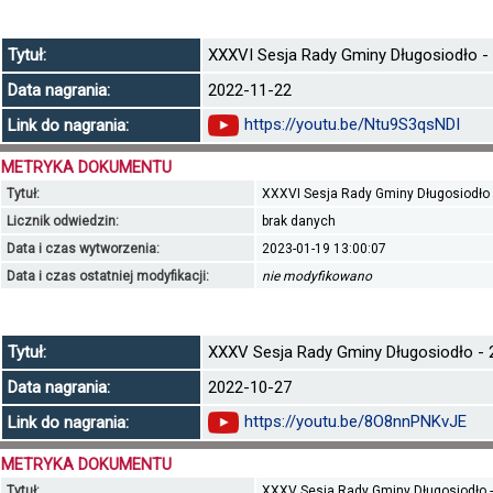
Tytuł:
XXXVI Sesja Rady Gminy Długosiodło - 2
Data nagrania:
2022-11-22
https://youtu.be/Ntu9S3qsNDI
Link do nagrania:
METRYKA DOKUMENTU
Tytuł:
XXXVI Sesja Rady Gminy Długosiodło - 
Licznik odwiedzin:
brak danych
Data i czas wytworzenia:
2023-01-19 13:00:07
Data i czas ostatniej modyfikacji:
nie modyfikowano
Tytuł:
XXXV Sesja Rady Gminy Długosiodło - 27
Data nagrania:
2022-10-27
https://youtu.be/8O8nnPNKvJE
Link do nagrania:
METRYKA DOKUMENTU
Tytuł:
XXXV Sesja Rady Gminy Długosiodło - 2