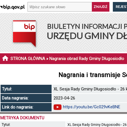
REJES
BIULETYN INFORMACJI 
URZĘDU GMINY D
STRONA GŁÓWNA
» Nagrania obrad Rady Gminy Długosiodło
Nagrania i transmisje 
Tytuł:
XL Sesja Rady Gminy Długosiodło - 26 k
Data nagrania:
2023-04-26
https://youtu.be/Gc029vKeBNE
Link do nagrania:
METRYKA DOKUMENTU
Tytuł:
XL Sesja Rady Gminy Długosiodło - 26 