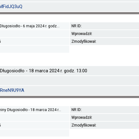
afMFidJQ3uQ
ługosiodło - 6 maja 2024 r. godz...
NR ID:
Wprowadził:
5
Zmodyfikował:
Długosiodło - 18 marca 2024 r. godz. 13.00
X2RneN9U9YA
iny Długosiodło - 18 marca 2024 r...
NR ID:
Wprowadził:
5
Zmodyfikował: