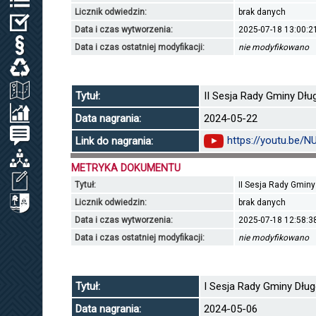
Licznik odwiedzin:
brak danych
WYBORY
Data i czas wytworzenia:
2025-07-18 13:00:2
PRAWO LOKALNE
Data i czas ostatniej modyfikacji:
nie modyfikowano
ODPADY KOMUNALNE, WODA I ŚCIEKI
ZAGOSPODAROWANIE PRZESTRZENNE
Tytuł:
II Sesja Rady Gminy Dług
SPRAWOZDANIA / KONTROLA ZARZĄDCZA
Data nagrania:
2024-05-22
PETYCJE
https://youtu.be/
Link do nagrania:
ORGANIZACJE LOKALNE
METRYKA DOKUMENTU
WNIOSEK O UDOSTĘPNIENIE INF. PUBL.
Tytuł:
II Sesja Rady Gminy 
CYBERBEZPIECZEŃSTWO
Licznik odwiedzin:
brak danych
Data i czas wytworzenia:
2025-07-18 12:58:3
Data i czas ostatniej modyfikacji:
nie modyfikowano
Tytuł:
I Sesja Rady Gminy Długo
Data nagrania:
2024-05-06