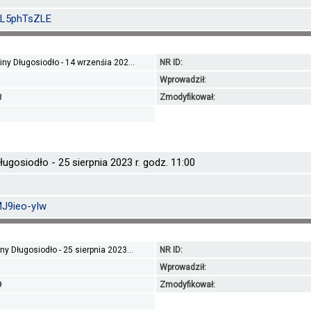
5KL5phTsZLE
iny Długosiodło - 14 wrzenśia 202...
NR ID:
Wprowadził:
8
Zmodyfikował:
ugosiodło - 25 sierpnia 2023 r. godz. 11:00
MJ9ieo-yIw
y Długosiodło - 25 sierpnia 2023...
NR ID:
Wprowadził:
9
Zmodyfikował: