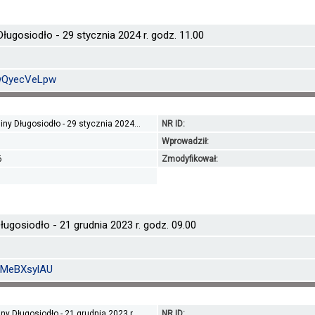
ługosiodło - 29 stycznia 2024 r. godz. 11.00
0wQyecVeLpw
ny Długosiodło - 29 stycznia 2024...
NR ID:
Wprowadził:
6
Zmodyfikował:
ugosiodło - 21 grudnia 2023 r. godz. 09.00
bDMeBXsylAU
y Długosiodło - 21 grudnia 2023 r...
NR ID: