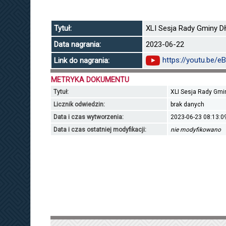
Tytuł:
XLI Sesja Rady Gminy Dł
Data nagrania:
2023-06-22
https://youtu.be/
Link do nagrania:
METRYKA DOKUMENTU
Tytuł:
XLI Sesja Rady Gmin
Licznik odwiedzin:
brak danych
Data i czas wytworzenia:
2023-06-23 08:13:0
Data i czas ostatniej modyfikacji:
nie modyfikowano