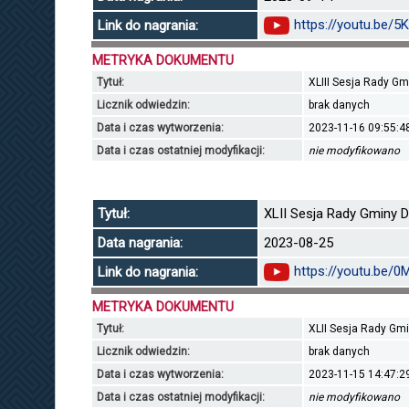
https://youtu.be/
Link do nagrania:
METRYKA DOKUMENTU
Tytuł:
XLIII Sesja Rady Gm
Licznik odwiedzin:
brak danych
Data i czas wytworzenia:
2023-11-16 09:55:4
Data i czas ostatniej modyfikacji:
nie modyfikowano
Tytuł:
XLII Sesja Rady Gminy Dł
Data nagrania:
2023-08-25
https://youtu.be/0
Link do nagrania:
METRYKA DOKUMENTU
Tytuł:
XLII Sesja Rady Gmin
Licznik odwiedzin:
brak danych
Data i czas wytworzenia:
2023-11-15 14:47:2
Data i czas ostatniej modyfikacji:
nie modyfikowano