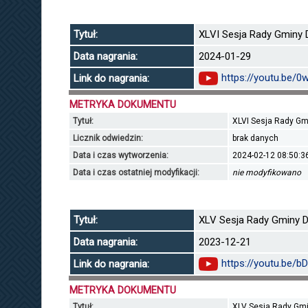
Tytuł:
XLVI Sesja Rady Gminy D
Data nagrania:
2024-01-29
https://youtu.be/
Link do nagrania:
METRYKA DOKUMENTU
Tytuł:
XLVI Sesja Rady Gmi
Licznik odwiedzin:
brak danych
Data i czas wytworzenia:
2024-02-12 08:50:3
Data i czas ostatniej modyfikacji:
nie modyfikowano
Tytuł:
XLV Sesja Rady Gminy Dł
Data nagrania:
2023-12-21
https://youtu.be/
Link do nagrania:
METRYKA DOKUMENTU
Tytuł:
XLV Sesja Rady Gmin