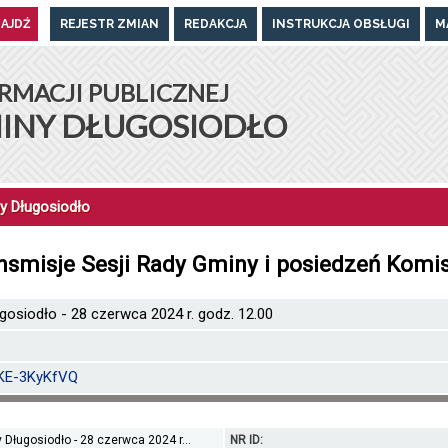
REJESTR ZMIAN
REDAKCJA
INSTRUKCJA OBSŁUGI
M
UGOSIODŁO
RMACJI PUBLICZNEJ
INY DŁUGOSIODŁO
y Długosiodło
ansmisje Sesji Rady Gminy i posiedzeń Komi
ugosiodło - 28 czerwca 2024 r. godz. 12.00
mKE-3KyKfVQ
 Długosiodło - 28 czerwca 2024 r...
NR ID: