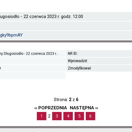
ugosiodło - 22 czerwca 2023 r. godz. 12.00
eBgky9bpmAY
y Długosiodło - 22 czerwca 2023 r...
NR ID:
Wprowadził:
9
Zmodyfikował:
Strona:
2
z
6
« POPRZEDNIA
NASTĘPNA »
1
2
3
4
5
6