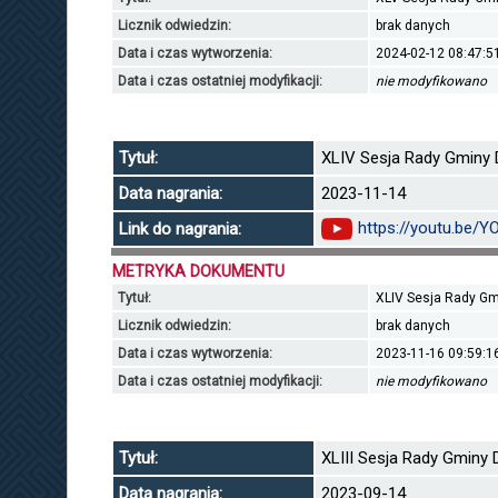
Licznik odwiedzin:
brak danych
Data i czas wytworzenia:
2024-02-12 08:47:5
Data i czas ostatniej modyfikacji:
nie modyfikowano
Tytuł:
XLIV Sesja Rady Gminy D
Data nagrania:
2023-11-14
https://youtu.be/
Link do nagrania:
METRYKA DOKUMENTU
Tytuł:
XLIV Sesja Rady Gmi
Licznik odwiedzin:
brak danych
Data i czas wytworzenia:
2023-11-16 09:59:1
Data i czas ostatniej modyfikacji:
nie modyfikowano
Tytuł:
XLIII Sesja Rady Gminy 
Data nagrania:
2023-09-14