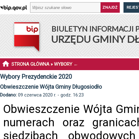
REJES
BIULETYN INFORMACJI 
URZĘDU GMINY D
STRONA GŁÓWNA
»
WYBORY
←
Wybory Prezydenckie 2020
Obwieszczenie Wójta Gminy Długosiodło
Dodano:
09 czerwca 2020 r. - godz. 16:23
Obwieszczenie Wójta Gmin
numerach oraz granica
siedzibach obwodowych