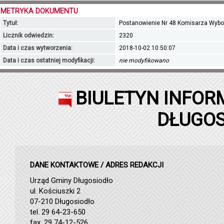
METRYKA DOKUMENTU
Tytuł:
Postanowienie Nr 48 Komisarza Wybor
Licznik odwiedzin:
2320
Data i czas wytworzenia:
2018-10-02 10:50:07
Data i czas ostatniej modyfikacji:
nie modyfikowano
BIULETYN INFOR
DŁUGOS
DANE KONTAKTOWE / ADRES REDAKCJI
Urząd Gminy Długosiodło
ul. Kościuszki 2
07-210 Długosiodło
tel. 29 64-23-650
fax. 29 74-12-526