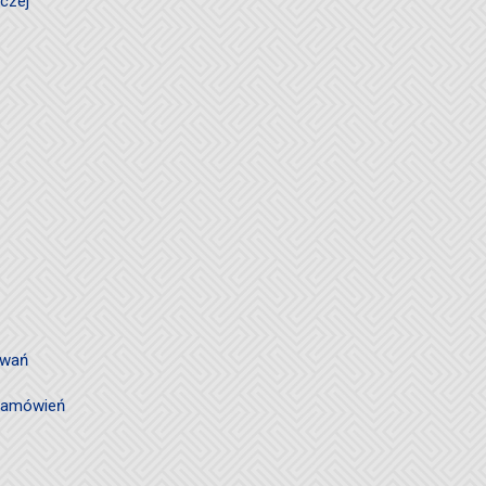
czej
owań
 zamówień