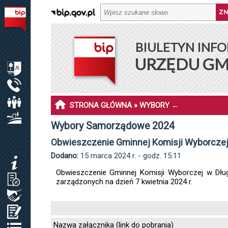
BIULETYN INFORMACJI PUBLICZNEJ URZĘDU GMINY DŁ
BIULETYN INFO
MENU PODMIOTOWE
URZĘDU GM
INFORMACJE O GMINIE DŁUGOSIODŁO
URZĄD GMINY
RADA GMINY
STRONA GŁÓWNA
»
WYBORY
←
SOŁECTWA I SOŁTYSI
Wybory Samorządowe 2024
Obwieszczenie Gminnej Komisji Wyborczej w
MENU PRZEDMIOTOWE
Dodano:
15 marca 2024 r. - godz. 15:11
KOMUNIKATY
Obwieszczenie Gminnej Komisji Wyborczej w Dłu
JAK ZAŁATWIĆ SPRAWĘ / KARTY USŁUG
zarządzonych na dzień 7 kwietnia 2024 r.
ZAMÓWIENIA PUBLICZNE / PLAN POSTĘP.
OŚWIADCZENIA MAJĄTKOWE
Nazwa załącznika (link do pobrania)
REJESTRY