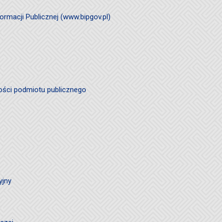
ormacji Publicznej (www.bipgov.pl)
ości podmiotu publicznego
yjny