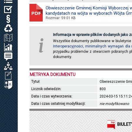
Obwieszczenie Gminnej Komisji Wyborczej w 
WYBORY
kandydatach na wójta w wyborach Wójta Gmin
Rozmiar: 59.01 KB
PRAWO LOKALNE
ODPADY KOMUNALNE, WODA I ŚCIEKI
Informacja w sprawie plików dodanych jako za
ZAGOSPODAROWANIE PRZESTRZENNE
i
Wszystkie dokumenty publikowane w biuletynie
Interoperacyjności, minimalnych wymagań dla 
SPRAWOZDANIA / KONTROLA ZARZĄDCZA
przypadku problemów z otwarciem pobranych pl
PETYCJE
dokumenty.
ORGANIZACJE LOKALNE
METRYKA DOKUMENTU
WNIOSEK O UDOSTĘPNIENIE INF. PUBL.
Tytuł:
Obwieszczenie Gmin
CYBERBEZPIECZEŃSTWO
Licznik odwiedzin:
800
Data i czas wytworzenia:
2024-03-15 15:11:2
Data i czas ostatniej modyfikacji:
nie modyfikowano
BIULET