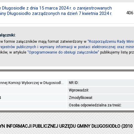
Długosiodle z dnia 15 marca 2024 r. o zarejestrowanych
406
y Długosiodło zarządzonych na dzień 7 kwietnia 2024 r.
łączniki:
 w formie załączników mają format zatwierdzony w
"Rozporządzeniu Rady Minis
rejestrów publicznych i wymiany informacji w postaci elektronicznej oraz m
ików, w artykule
"Oprogramowanie do obsługi załączników"
publikujemy listę p
nej Komisji Wyborczej w Długosiodl...
NR ID:
Wprowadził:
4
Zmodyfikował:
Osoba odpowiedzialna za treść:
YN INFORMACJI PUBLICZNEJ URZĘDU GMINY DŁUGOSIODŁO (2010 