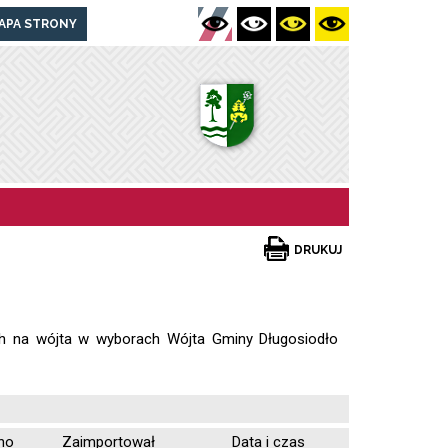
APA STRONY
DRUKUJ
ch na wójta w wyborach Wójta Gminy Długosiodło
no
Zaimportował
Data i czas