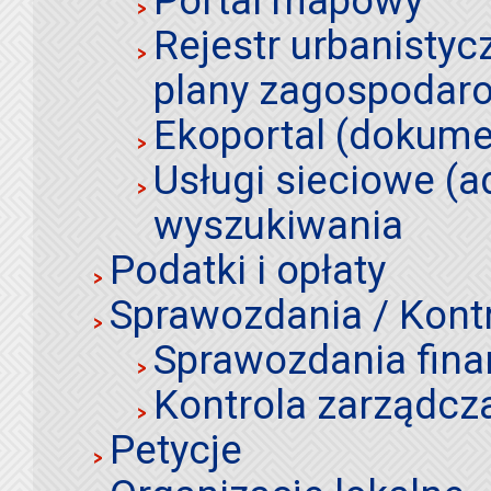
Portal mapowy
Rejestr urbanistyc
plany zagospodar
Ekoportal (dokume
Usługi sieciowe (a
wyszukiwania
Podatki i opłaty
Sprawozdania / Kont
Sprawozdania fin
Kontrola zarządcz
Petycje