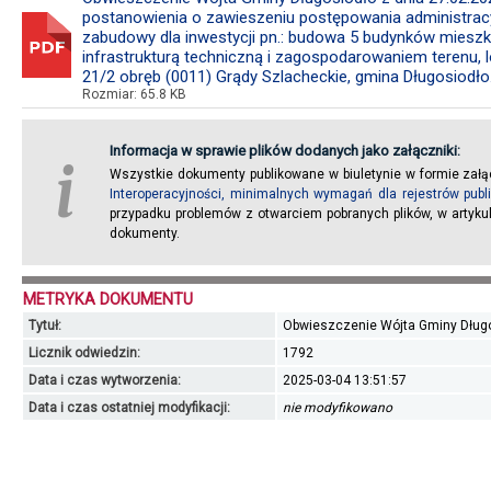
postanowienia o zawieszeniu postępowania administrac
zabudowy dla inwestycji pn.: budowa 5 budynków mieszk
infrastrukturą techniczną i zagospodarowaniem terenu, lok
21/2 obręb (0011) Grądy Szlacheckie, gmina Długosiodło
Rozmiar: 65.8 KB
Informacja w sprawie plików dodanych jako załączniki:
i
Wszystkie dokumenty publikowane w biuletynie w formie zał
Interoperacyjności, minimalnych wymagań dla rejestrów pub
przypadku problemów z otwarciem pobranych plików, w artyk
dokumenty.
METRYKA DOKUMENTU
Tytuł:
Obwieszczenie Wójta Gminy Dług
Licznik odwiedzin:
1792
Data i czas wytworzenia:
2025-03-04 13:51:57
Data i czas ostatniej modyfikacji:
nie modyfikowano