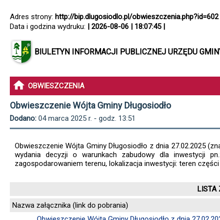
Adres strony:
http://bip.dlugosiodlo.pl/obwieszczenia.php?id=602
Data i godzina wydruku:
| 2026-08-06 | 18:07:45 |
BIULETYN INFORMACJI PUBLICZNEJ URZĘDU GMI
OBWIESZCZENIA
Obwieszczenie Wójta Gminy Długosiodło
Dodano:
04 marca 2025 r. - godz. 13:51
Obwieszczenie Wójta Gminy Długosiodło z dnia 27.02.2025 (zn
wydania decyzji o warunkach zabudowy dla inwestycji pn
zagospodarowaniem terenu, lokalizacja inwestycji: teren części 
LISTA
Nazwa załącznika (link do pobrania)
Obwieszczenie Wójta Gminy Długosiodło z dnia 27.02.202