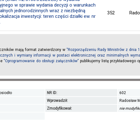
yjnego w sprawie wydania decyzji o warunkach
alnych jednorodzinnych wraz z niezbędną
352
Rado
alizacja inwestycji: teren części działki ew. nr
.
ączników mają format zatwierdzony w
"Rozporządzeniu Rady Ministrów z dnia 1
licznych i wymiany informacji w postaci elektronicznej oraz minimalnych wy
ule
"Oprogramowanie do obsługi załączników"
publikujemy listę przykładowego 
osiodło
NR ID:
602
Wprowadził:
Radosław M
Zmodyfikował:
nie modyfi