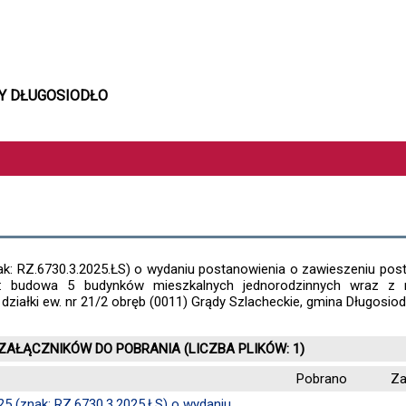
NY DŁUGOSIODŁO
ak: RZ.6730.3.2025.ŁS) o wydaniu postanowienia o zawieszeniu pos
.: budowa 5 budynków mieszkalnych jednorodzinnych wraz z ni
działki ew. nr 21/2 obręb (0011) Grądy Szlacheckie, gmina Długosiod
 ZAŁĄCZNIKÓW DO POBRANIA (LICZBA PLIKÓW: 1)
Pobrano
Za
5 (znak: RZ.6730.3.2025.ŁS) o wydaniu