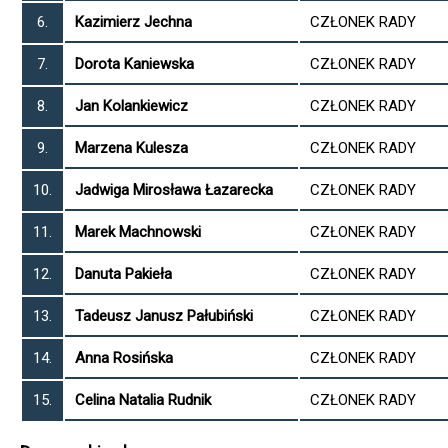
6.
Kazimierz Jechna
CZŁONEK RADY
7.
Dorota Kaniewska
CZŁONEK RADY
8.
Jan Kolankiewicz
CZŁONEK RADY
9.
Marzena Kulesza
CZŁONEK RADY
10.
Jadwiga Mirosława Łazarecka
CZŁONEK RADY
11.
Marek Machnowski
CZŁONEK RADY
12.
Danuta Pakieła
CZŁONEK RADY
13.
Tadeusz Janusz Pałubiński
CZŁONEK RADY
14.
Anna Rosińska
CZŁONEK RADY
15.
Celina Natalia Rudnik
CZŁONEK RADY