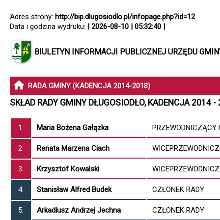
Adres strony:
http://bip.dlugosiodlo.pl/infopage.php?id=12
Data i godzina wydruku:
| 2026-08-10 | 05:32:40 |
BIULETYN INFORMACJI PUBLICZNEJ URZĘDU GMI
RADA GMINY (KADENCJA 2014-2018)
SKŁAD RADY GMINY DŁUGOSIODŁO, KADENCJA 2014 - 
1.
Maria Bożena Gałązka
PRZEWODNICZĄCY 
2.
Renata Marzena Ciach
WICEPRZEWODNICZ
3.
Krzysztof Kowalski
WICEPRZEWODNICZ
4.
Stanisław Alfred Budek
CZŁONEK RADY
5.
Arkadiusz Andrzej Jechna
CZŁONEK RADY