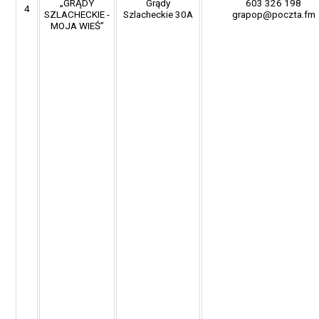
„GRĄDY
Grądy
603 326 198
4
SZLACHECKIE -
Szlacheckie 30A
grapop@poczta.fm
MOJA WIEŚ”