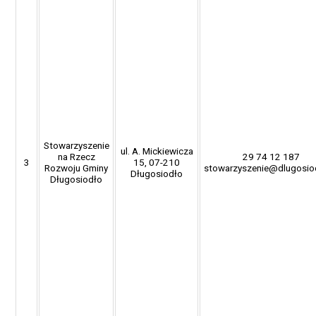
Stowarzyszenie
ul. A. Mickiewicza
na Rzecz
29 74 12 187
3
15, 07-210
Rozwoju Gminy
stowarzyszenie@dlugosiod
Długosiodło
Długosiodło