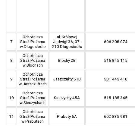
Ochotnicza
ul. Królowej
7
Straż Pożarna
Jadwigi 36, 07-
606 208 074
w Długosiodle
210 Długosiodło
Ochotnicza
8
Straż Pożarna
Blochy 2B
516 845 115
w Blochach
Ochotnicza
9
Straż Pożarna
Jaszczułty 51B
501 445 410
w Jaszczułtach
Ochotnicza
10
Straż Pożarna
Sieczychy 45A
515 185 345
w Sieczychach
Ochotnicza
11
Straż Pożarna
Prabuty 6A
602 835 981
w Prabutach