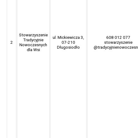
Stowarzyszenie
ul. Mickiewicza 3,
608 012 077
Tradycyjnie
2
07-210
stowarzyszenie
Nowoczesnych
Długosiodło
@tradycyjnienowoczesni
dla Wsi