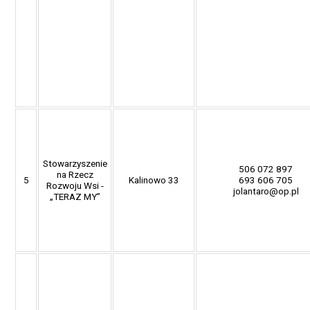
Stowarzyszenie
506 072 897
na Rzecz
5
Kalinowo 33
693 606 705
Rozwoju Wsi -
jolantaro@op.pl
„TERAZ MY”