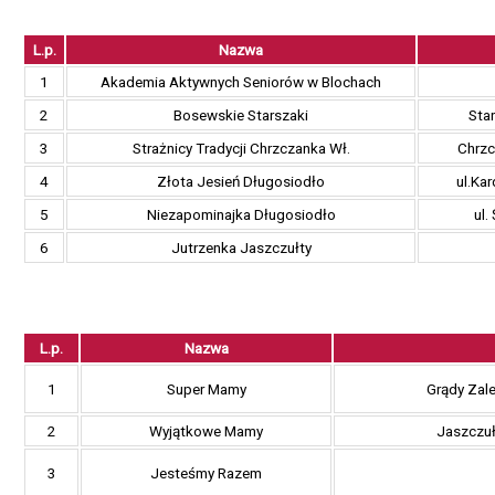
L.p.
Nazwa
1
Akademia Aktywnych Seniorów w Blochach
2
Bosewskie Starszaki
Sta
3
Strażnicy Tradycji Chrzczanka Wł.
Chrzc
4
Złota Jesień Długosiodło
ul.Ka
5
Niezapominajka Długosiodło
ul.
6
Jutrzenka Jaszczułty
L.p.
Nazwa
1
Super Mamy
Grądy Zal
2
Wyjątkowe Mamy
Jaszczuł
3
Jesteśmy Razem