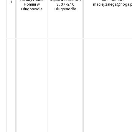
1
Homini w
3, 07 -210
maciej.zalega@hoga.p
Długosiodle
Długosiodło